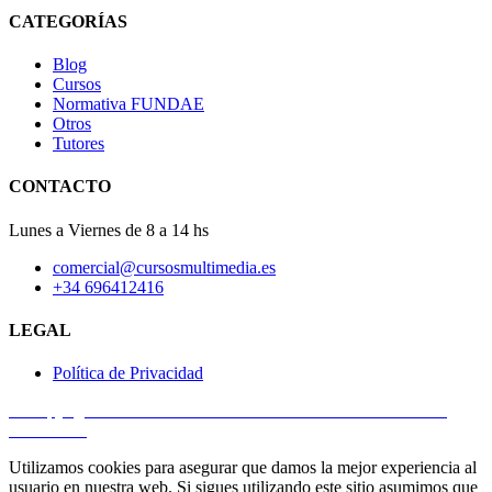
CATEGORÍAS
Blog
Cursos
Normativa FUNDAE
Otros
Tutores
CONTACTO
Lunes a Viernes de 8 a 14 hs
comercial@cursosmultimedia.es
+34 696412416
LEGAL
Política de Privacidad
© Copyright 2025
Cursos Multimedia SL
– Todos los derechos
reservados.
Utilizamos cookies para asegurar que damos la mejor experiencia al
usuario en nuestra web. Si sigues utilizando este sitio asumimos que