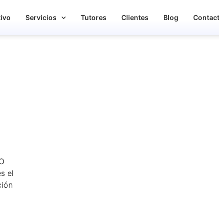
tivo
Servicios
Tutores
Clientes
Blog
Contac
SO
s el
ción