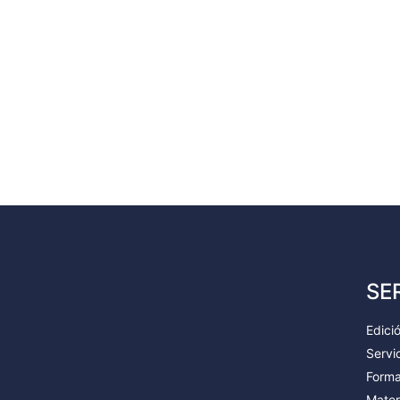
SE
Edici
Servic
Forma
Mater