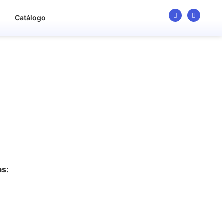
o
Catálogo
as: