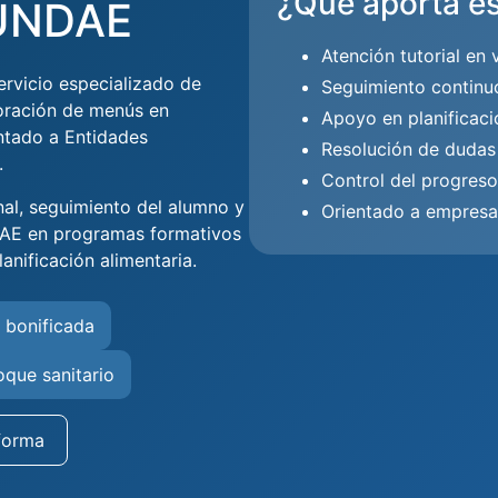
¿Qué aporta es
FUNDAE
Atención tutorial en 
rvicio especializado de
Seguimiento continu
boración de menús en
Apoyo en planificac
ntado a Entidades
Resolución de dudas
.
Control del progreso
nal, seguimiento del alumno y
Orientado a empres
DAE en programas formativos
lanificación alimentaria.
 bonificada
oque sanitario
forma