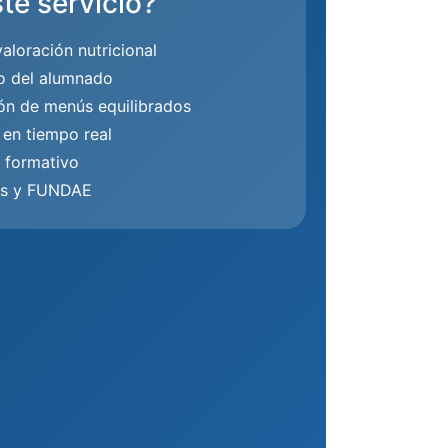
te servicio?
valoración nutricional
o del alumnado
ión de menús equilibrados
 en tiempo real
 formativo
as y FUNDAE