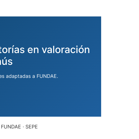
torías en valoración
nús
ales adaptadas a FUNDAE.
 · FUNDAE · SEPE