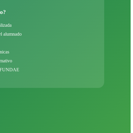
io?
alizada
el alumnado
nicas
rmativo
 y FUNDAE