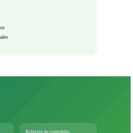
tos
nales
Refuerzo de contenidos