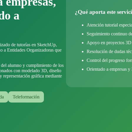
a empresas,
¿Qué aporta este servic
do a
Atención tutorial especi
Seguimiento continuo d
Apoyo en proyectos 3D
izado de tutorías en SketchUp,
ado a Entidades Organizadoras que
Resolución de dudas téc
Control del progreso fo
o del alumno y cumplimiento de los
Orientado a empresas
ionados con modelado 3D, diseño
 y representación gráfica mediante
da
Teleformación