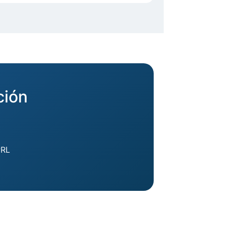
ción
PRL