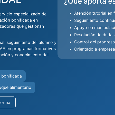
¿Qué aporta es
Atención tutorial en 
rvicio especializado de
mación bonificada en
Seguimiento continu
izadoras que gestionan
Apoyo en manipulaci
Resolución de dudas
Control del progreso
nal, seguimiento del alumno y
DAE en programas formativos
Orientado a empres
ación y conocimiento del
 bonificada
oque alimentario
forma