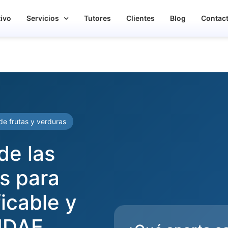
tivo
Servicios
Tutores
Clientes
Blog
Contac
de frutas y verduras
de las
as para
icable y
NDAE