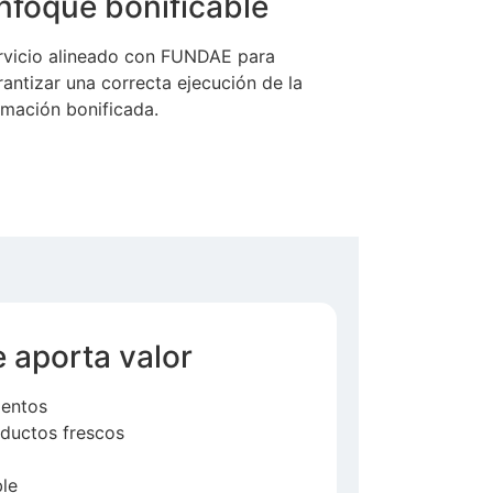
nfoque bonificable
rvicio alineado con FUNDAE para
rantizar una correcta ejecución de la
rmación bonificada.
 aporta valor
mentos
ductos frescos
ble