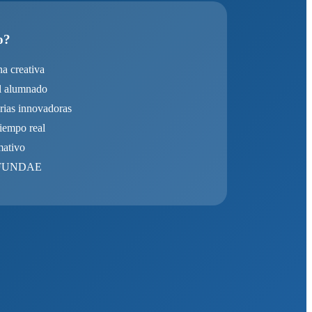
o?
na creativa
l alumnado
rias innovadoras
iempo real
mativo
y FUNDAE