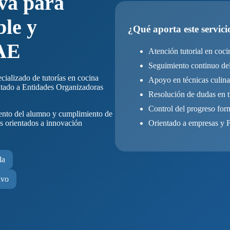
iva para
ble y
¿Qué aporta este servici
AE
Atención tutorial en coci
Seguimiento continuo de
ializado de tutorías en cocina
Apoyo en técnicas culina
ntado a Entidades Organizadoras
Resolución de dudas en t
Control del progreso for
iento del alumno y cumplimiento de
 orientados a innovación
Orientado a empresas 
da
ivo