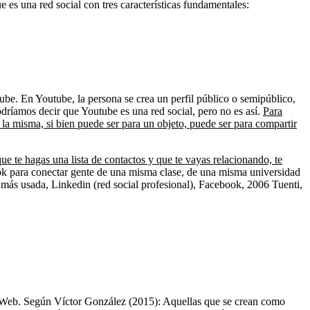
 es una red social con tres características fundamentales:
be. En Youtube, la persona se crea un perfil público o semipúblico,
odríamos decir que Youtube es una red social, pero no es así.
Para
e la misma, si bien puede ser para un objeto, puede ser para compartir
e te hagas una lista de contactos y que te vayas relacionando, te
k para conectar gente de una misma clase, de una misma universidad
más usada, Linkedin (red social profesional), Facebook, 2006 Tuenti,
 la Web. Según Víctor González (2015): Aquellas que se crean como