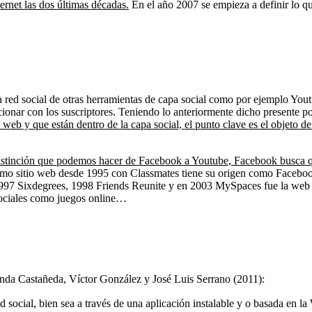
rnet las dos últimas décadas.
En el año 2007 se empieza a definir lo que
 red social de otras herramientas de capa social como por ejemplo Youtu
ccionar con los suscriptores. Teniendo lo anteriormente dicho presente p
 web y que están dentro de la capa social, el punto clave es el objeto d
 distinción que podemos hacer de Facebook a Youtube, Facebook busca qu
mo sitio web desde 1995 con Classmates tiene su origen como Faceboo
. 1997 Sixdegrees, 1998 Friends Reunite y en 2003 MySpaces fue la web 
sociales como juegos online…
nda Castañeda, Víctor González y José Luis Serrano (2011):
ed social, bien sea a través de una aplicación instalable y o basada en