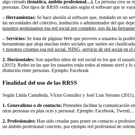
algo cerrado
(temática, ámbito profesional…)
. La persona crea su r
personas. Dos tipos de RRSS verticales según el software que se vayan
– Herramientas:
Se hace alusión al software que, instalado en un ser
las necesidades del colectivo, institución o administrador del que dep
nosotros gestionamos esa red social por completo, nos da las herramient
– Servicios:
Se trata de páginas Web que proveen a usuarios la posibili
herramienta que aloja muchas redes sociales que suelen ser clasificad
y nosotros creamos esa red social. NING, servicio de red social en el
2. Horizontales:
Son aquellos sitios de red social en los que el usua
(2015): Redes en las que los usuarios están todos al mismo nivel y lo
distinción entre personas. Ejemplo: Facebook
Finalidad del uso de las RRSS
Según Linda Castañeda, Víctor González y José Luis Serrano (2011), 
1. Generalistas o de contacto:
Pretenden facilitar la comunicación en
otras personas en plan ocio y personal. Ejemplo: Facebook, Twenti…
2. Profesionales:
Han sido creadas para poner en contacto a profesiona
un ámbito profesional concreto, por ejemplo red profesional de orient