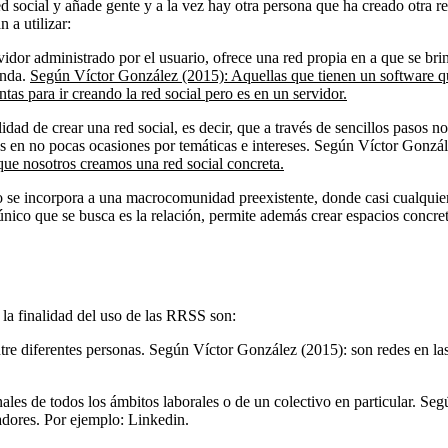
ed social y añade gente y a la vez hay otra persona que ha creado otra re
 a utilizar:
vidor administrado por el usuario, ofrece una red propia en a que se br
enda.
Según Víctor González (2015): Aquellas que tienen un software que 
as para ir creando la red social pero es en un servidor.
dad de crear una red social, es decir, que a través de sencillos pasos no
as en no pocas ocasiones por temáticas e intereses. Según Víctor Gonzá
 que nosotros creamos una red social concreta.
rio se incorpora a una macrocomunidad preexistente, donde casi cualqui
 único que se busca es la relación, permite además crear espacios concr
la finalidad del uso de las RRSS son:
tre diferentes personas. Según Víctor González (2015): son redes en la
les de todos los ámbitos laborales o de un colectivo en particular. Se
adores. Por ejemplo: Linkedin.