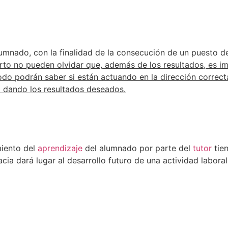
mnado, con la finalidad de la consecución de un puesto de
rto no pueden olvidar que, además de los resultados, es i
odo podrán saber si están actuando en la dirección correct
tá dando los resultados deseados.
miento del
aprendizaje
del alumnado por parte del
tutor
tien
acia dará lugar al desarrollo futuro de una actividad labor