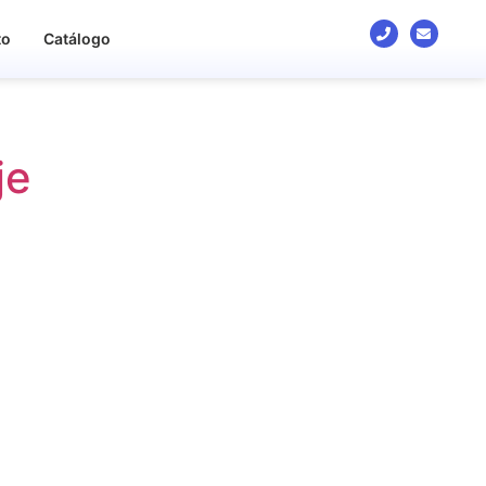
to
Catálogo
je