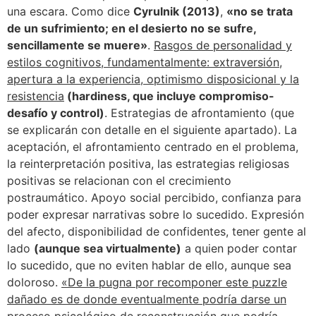
una escara. Como dice
Cyrulnik (2013)
,
«no se trata
de un sufrimiento; en el desierto no se sufre,
sencillamente se muere»
.
Rasgos de personalidad y
estilos cognitivos, fundamentalmente: extraversión,
apertura a la experiencia, optimismo disposicional y la
resistencia
(hardiness, que incluye compromiso-
desafío y control)
. Estrategias de afrontamiento (que
se explicarán con detalle en el siguiente apartado). La
aceptación, el afrontamiento centrado en el problema,
la reinterpretación positiva, las estrategias religiosas
positivas se relacionan con el crecimiento
postraumático. Apoyo social percibido, confianza para
poder expresar narrativas sobre lo sucedido. Expresión
del afecto, disponibilidad de confidentes, tener gente al
lado
(aunque sea virtualmente)
a quien poder contar
lo sucedido, que no eviten hablar de ello, aunque sea
doloroso.
«De la pugna por recomponer este puzzle
dañado es de donde eventualmente podría darse un