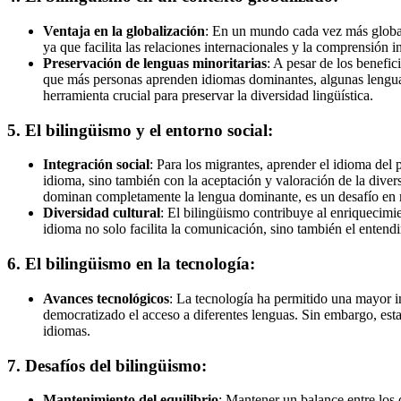
Ventaja en la globalización
: En un mundo cada vez más global
ya que facilita las relaciones internacionales y la comprensión 
Preservación de lenguas minoritarias
: A pesar de los benefi
que más personas aprenden idiomas dominantes, algunas lenguas 
herramienta crucial para preservar la diversidad lingüística.
5.
El bilingüismo y el entorno social:
Integración social
: Para los migrantes, aprender el idioma del 
idioma, sino también con la aceptación y valoración de la divers
dominan completamente la lengua dominante, es un desafío en
Diversidad cultural
: El bilingüismo contribuye al enriquecimie
idioma no solo facilita la comunicación, sino también el enten
6.
El bilingüismo en la tecnología:
Avances tecnológicos
: La tecnología ha permitido una mayor i
democratizado el acceso a diferentes lenguas. Sin embargo, esta
idiomas.
7.
Desafíos del bilingüismo:
Mantenimiento del equilibrio
: Mantener un balance entre los 