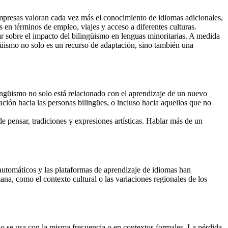
mpresas valoran cada vez más el conocimiento de idiomas adicionales,
s en términos de empleo, viajes y acceso a diferentes culturas.
ar sobre el impacto del bilingüismo en lenguas minoritarias. A medida
güismo no solo es un recurso de adaptación, sino también una
ilingüismo no solo está relacionado con el aprendizaje de un nuevo
nación hacia las personas bilingües, o incluso hacia aquellos que no
de pensar, tradiciones y expresiones artísticas. Hablar más de un
automáticos y las plataformas de aprendizaje de idiomas han
na, como el contexto cultural o las variaciones regionales de los
no se usa con la misma frecuencia o en contextos formales. La pérdida