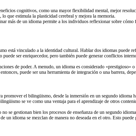
eneficios cognitivos, como una mayor flexibilidad mental, mejor resoluc
 lo que estimula la plasticidad cerebral y mejora la memoria.
nar más de un idioma permite a los individuos reflexionar sobre cómo f
smo está vinculado a la identidad cultural. Hablar dos idiomas puede re
puede ser enriquecedor, pero también puede generar conflictos internos,
aciones de poder. A menudo, un idioma es considerado «prestigioso» o 
 entonces, puede ser una herramienta de integración o una barrera, depe
ra promover el bilingüismo, desde la inmersión en un segundo idioma has
 bilingüismo se ve como una ventaja para el aprendizaje de otros conten
o no se gestionan bien los procesos de enseñanza de un segundo idiom
io de un idioma se mezclan de manera no deseada en el otro. Esto puede g