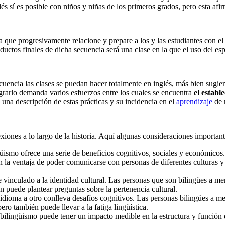
lés sí es posible con niños y niñas de los primeros grados, pero esta afir
a que progresivamente relacione y prepare a los y las estudiantes con el
ductos finales de dicha secuencia será una clase en la que el uso del es
ecuencia las clases se puedan hacer totalmente en inglés, más bien sugi
lograrlo demanda varios esfuerzos entre los cuales se encuentra
el establ
 una descripción de estas prácticas y su incidencia en el
aprendizaje
de 
iones a lo largo de la historia. Aquí algunas consideraciones important
güismo ofrece una serie de beneficios cognitivos, sociales y económicos.
en la ventaja de poder comunicarse con personas de diferentes culturas 
vinculado a la identidad cultural. Las personas que son bilingües a me
n puede plantear preguntas sobre la pertenencia cultural.
dioma a otro conlleva desafíos cognitivos. Las personas bilingües a m
ro también puede llevar a la fatiga lingüística.
bilingüismo puede tener un impacto medible en la estructura y función 