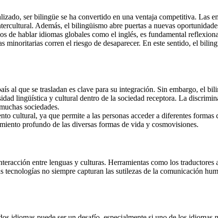
izado, ser bilingüe se ha convertido en una ventaja competitiva. Las e
intercultural. Además, el bilingüismo abre puertas a nuevas oportunidade
cios de hablar idiomas globales como el inglés, es fundamental reflexion
minoritarias corren el riesgo de desaparecer. En este sentido, el bilin
país al que se trasladan es clave para su integración. Sin embargo, el b
idad lingüística y cultural dentro de la sociedad receptora. La discrimi
 muchas sociedades.
nto cultural, ya que permite a las personas acceder a diferentes formas 
dimiento profundo de las diversas formas de vida y cosmovisiones.
nteracción entre lenguas y culturas. Herramientas como los traductores 
s tecnologías no siempre capturan las sutilezas de la comunicación huma
dos idiomas puede ser un desafío, especialmente si uno de los idiomas 