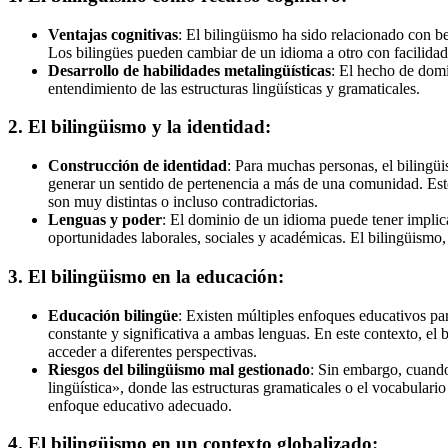
Ventajas cognitivas
: El bilingüismo ha sido relacionado con b
Los bilingües pueden cambiar de un idioma a otro con facilidad,
Desarrollo de habilidades metalingüísticas
: El hecho de domi
entendimiento de las estructuras lingüísticas y gramaticales.
2.
El bilingüismo y la identidad:
Construcción de identidad
: Para muchas personas, el bilingüi
generar un sentido de pertenencia a más de una comunidad. Esto 
son muy distintas o incluso contradictorias.
Lenguas y poder
: El dominio de un idioma puede tener implic
oportunidades laborales, sociales y académicas. El bilingüismo,
3.
El bilingüismo en la educación:
Educación bilingüe
: Existen múltiples enfoques educativos pa
constante y significativa a ambas lenguas. En este contexto, el
acceder a diferentes perspectivas.
Riesgos del bilingüismo mal gestionado
: Sin embargo, cuand
lingüística», donde las estructuras gramaticales o el vocabular
enfoque educativo adecuado.
4.
El bilingüismo en un contexto globalizado: