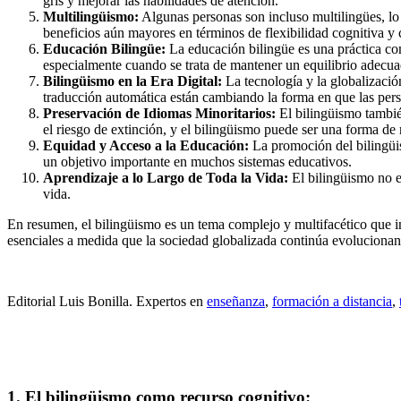
gris y mejorar las habilidades de atención.
Multilingüismo:
Algunas personas son incluso multilingües, lo
beneficios aún mayores en términos de flexibilidad cognitiva y
Educación Bilingüe:
La educación bilingüe es una práctica co
especialmente cuando se trata de mantener un equilibrio adecua
Bilingüismo en la Era Digital:
La tecnología y la globalizació
traducción automática están cambiando la forma en que las pers
Preservación de Idiomas Minoritarios:
El bilingüismo tambié
el riesgo de extinción, y el bilingüismo puede ser una forma de
Equidad y Acceso a la Educación:
La promoción del bilingüis
un objetivo importante en muchos sistemas educativos.
Aprendizaje a lo Largo de Toda la Vida:
El bilingüismo no e
vida.
En resumen, el bilingüismo es un tema complejo y multifacético que i
esenciales a medida que la sociedad globalizada continúa evoluciona
Editorial Luis Bonilla. Expertos en
enseñanza
,
formación a distancia
,
1.
El bilingüismo como recurso cognitivo: