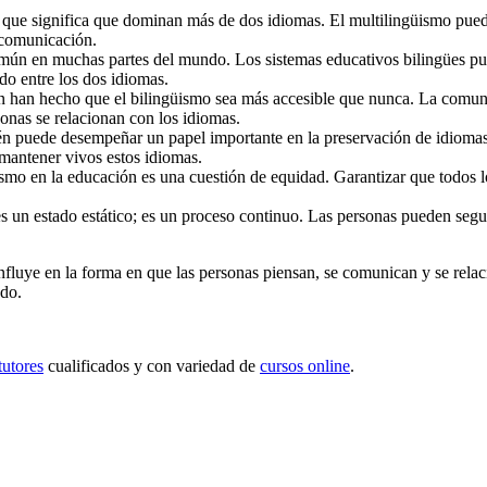
 que significa que dominan más de dos idiomas. El multilingüismo puede
 comunicación.
mún en muchas partes del mundo. Los sistemas educativos bilingües pue
do entre los dos idiomas.
n han hecho que el bilingüismo sea más accesible que nunca. La comunic
onas se relacionan con los idiomas.
n puede desempeñar un papel importante en la preservación de idiomas 
 mantener vivos estos idiomas.
mo en la educación es una cuestión de equidad. Garantizar que todos lo
s un estado estático; es un proceso continuo. Las personas pueden segu
nfluye en la forma en que las personas piensan, se comunican y se rela
ndo.
tutores
cualificados y con variedad de
cursos online
.