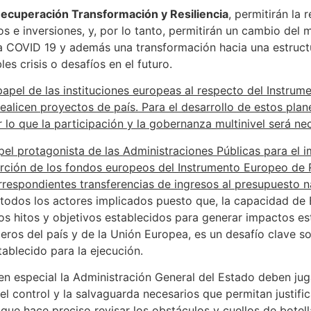
Recuperación Transformación y Resiliencia
, permitirán la 
 e inversiones, y, por lo tanto, permitirán un cambio del 
a COVID 19 y además una transformación hacia una estructu
es crisis o desafíos en el futuro.
papel de las instituciones europeas al respecto del Instru
alicen proyectos de país. Para el desarrollo de estos plan
 lo que la participación y la gobernanza multinivel será nec
apel protagonista de las Administraciones Públicas para el 
orción de los fondos europeos del Instrumento Europeo de R
orrespondientes transferencias de ingresos al presupuesto n
todos los actores implicados puesto que, la capacidad de 
los hitos y objetivos establecidos para generar impactos es
ieros del país y de la Unión Europea, es un desafío clave 
ablecido para la ejecución.
n especial la Administración General del Estado deben jugar
el control y la salvaguarda necesarios que permitan justific
que hace preciso revisar los obstáculos y cuellos de botell