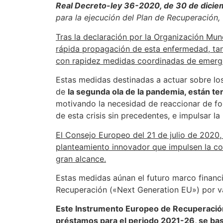
Real Decreto-ley 36-2020, de 30 de dici
para la ejecución del Plan de Recuperación, 
Tras la declaración por la Organización Mun
rápida propagación de esta enfermedad, tan
con rapidez medidas coordinadas de emergen
Estas medidas destinadas a actuar sobre lo
de
la segunda ola de la pandemia, están te
motivando la necesidad de reaccionar de fo
de esta crisis sin precedentes, e impulsar 
El Consejo Europeo del 21 de julio de 2020
planteamiento innovador que impulsen la con
gran alcance.
Estas medidas aúnan el futuro marco financ
Recuperación («Next Generation EU») por va
Este Instrumento Europeo de Recuperación
préstamos para el periodo 2021-26, se basa