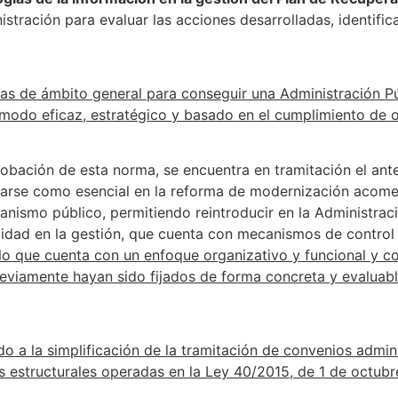
stración para evaluar las acciones desarrolladas, identific
idas de ámbito general para conseguir una Administración P
modo eficaz, estratégico y basado en el cumplimiento de ob
probación de esta norma, se encuentra en tramitación el an
larse como esencial en la reforma de modernización acom
ganismo público, permitiendo reintroducir en la Administra
lidad en la gestión, que cuenta con mecanismos de control
o que cuenta con un enfoque organizativo y funcional y co
reviamente hayan sido fijados de forma concreta y evaluabl
do a la simplificación de la tramitación de convenios admini
s estructurales operadas en la Ley 40/2015, de 1 de octubr