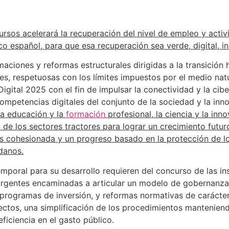
rsos acelerará la recuperación del nivel de empleo y acti
 español, para que esa recuperación sea verde, digital, inc
aciones y reformas estructurales dirigidas a la transició
es, respetuosas con los límites impuestos por el medio natur
ital 2025 con el fin de impulsar la conectividad y la ciber
competencias digitales del conjunto de la sociedad y la inn
la educación y la
formación
profesional, la ciencia y la inn
de los sectores tractores para lograr un crecimiento futur
cohesionada y un progreso basado en la protección de los
adanos.
mporal para su desarrollo requieren del concurso de las ins
rgentes encaminadas a articular un modelo de gobernanza p
 programas de inversión, y reformas normativas de carácte
ectos, una simplificación de los procedimientos manteniend
iciencia en el gasto público.