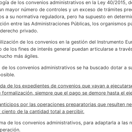
logía de los convenios administrativos en la Ley 40/2015, 
 un mayor número de controles y un exceso de trámites pre
os a su normativa reguladora, pero ha supuesto en determina
ción entre las Administraciones Públicas, los organismos p
 derecho privado.
tilización de los convenios en la gestión del Instrumento E
o de los fines de interés general puedan articularse a trav
mucho más ágiles.
o de los convenios administrativos se ha buscado dotar a s
osible.
ada de los expedientes de convenios que vayan a ejecutarse 
e formalización, siempre que el pago se demore hasta el eje
anticipos por las operaciones preparatorias que resulten ne
 ciento de la cantidad total a percibir.
ma de los convenios administrativos, para adaptarla a las
peración.