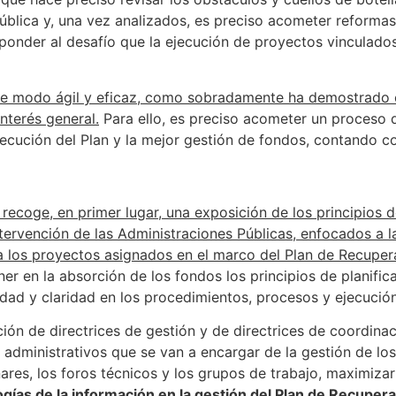
ública y, una vez analizados, es preciso acometer reforma
ponder al desafío que la ejecución de proyectos vinculado
e modo ágil y eficaz, como sobradamente ha demostrado en
nterés general.
Para ello, es preciso acometer un proceso 
ecución del Plan y la mejor gestión de fondos, contando con
se recoge, en primer lugar, una exposición de los principios
ntervención de las Administraciones Públicas, enfocados a 
a los proyectos asignados en el marco del Plan de Recupera
r en la absorción de los fondos los principios de planifica
icidad y claridad en los procedimientos, procesos y ejecució
ción de directrices de gestión y de directrices de coordin
s administrativos que se van a encargar de la gestión de 
res, los foros técnicos y los grupos de trabajo, maximizar
ogías de la información en la gestión del Plan de Recuper