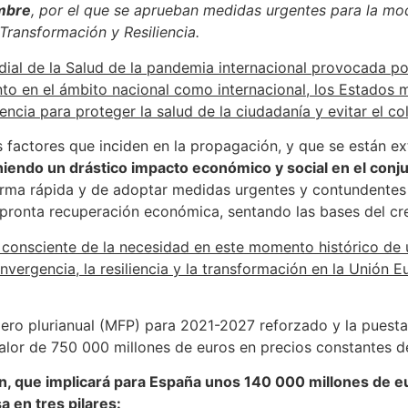
embre
, por el que se aprueban medidas urgentes para la mod
Transformación y Resiliencia.
dial de la Salud de la pandemia internacional provocada p
to en el ámbito nacional como internacional, los Estados
cia para proteger la salud de la ciudadanía y evitar el co
s factores que inciden en la propagación, y que se están 
niendo un drástico impacto económico y social en el conj
rma rápida y de adoptar medidas urgentes y contundentes 
la pronta recuperación económica, sentando las bases del c
, consciente de la necesidad en este momento histórico de 
vergencia, la resiliencia y la transformación en la Unión
iero plurianual (MFP) para 2021-2027 reforzado y la pues
lor de 750 000 millones de euros en precios constantes d
, que implicará para España unos 140 000 millones de eu
 en tres pilares: