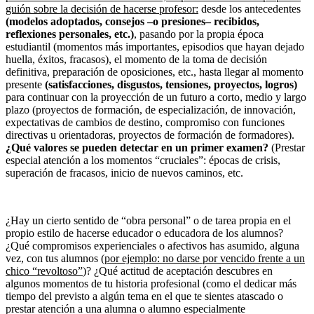
guión sobre la decisión de hacerse profesor:
desde los antecedentes
(modelos adoptados, consejos –o presiones– recibidos,
reflexiones personales, etc.)
, pasando por la propia época
estudiantil (momentos más importantes, episodios que hayan dejado
huella, éxitos, fracasos), el momento de la toma de decisión
definitiva, preparación de oposiciones, etc., hasta llegar al momento
presente
(satisfacciones, disgustos, tensiones, proyectos, logros)
para continuar con la proyección de un futuro a corto, medio y largo
plazo (proyectos de formación, de especialización, de innovación,
expectativas de cambios de destino, compromiso con funciones
directivas u orientadoras, proyectos de formación de formadores).
¿Qué valores se pueden detectar en un primer examen?
(Prestar
especial atención a los momentos “cruciales”: épocas de crisis,
superación de fracasos, inicio de nuevos caminos, etc.
¿Hay un cierto sentido de “obra personal” o de tarea propia en el
propio estilo de hacerse educador o educadora de los alumnos?
¿Qué compromisos experienciales o afectivos has asumido, alguna
vez, con tus alumnos
(por ejemplo: no darse por vencido frente a un
chico “revoltoso”
)? ¿Qué actitud de aceptación descubres en
algunos momentos de tu historia profesional (como el dedicar más
tiempo del previsto a algún tema en el que te sientes atascado o
prestar atención a una alumna o alumno especialmente