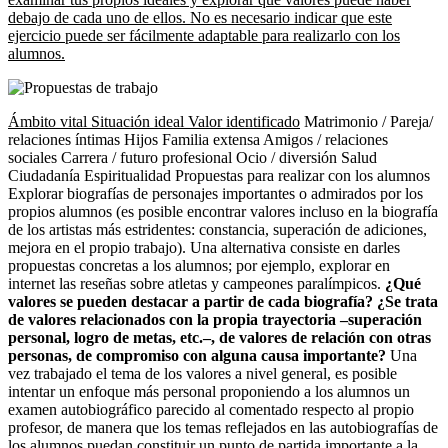
debajo de cada uno de ellos. No es necesario indicar que este
ejercicio puede ser fácilmente adaptable para realizarlo con los
alumnos.
Ámbito vital Situación ideal Valor identificado
Matrimonio / Pareja/
relaciones íntimas Hijos Familia extensa Amigos / relaciones
sociales Carrera / futuro profesional Ocio / diversión Salud
Ciudadanía Espiritualidad Propuestas para realizar con los alumnos
Explorar biografías de personajes importantes o admirados por los
propios alumnos (es posible encontrar valores incluso en la biografía
de los artistas más estridentes: constancia, superación de adiciones,
mejora en el propio trabajo). Una alternativa consiste en darles
propuestas concretas a los alumnos; por ejemplo, explorar en
internet las reseñas sobre atletas y campeones paralímpicos.
¿Qué
valores se pueden destacar a partir de cada biografía? ¿Se trata
de valores relacionados con la propia trayectoria –superación
personal, logro de metas, etc.–, de valores de relación con otras
personas, de compromiso con alguna causa importante?
Una
vez trabajado el tema de los valores a nivel general, es posible
intentar un enfoque más personal proponiendo a los alumnos un
examen autobiográfico parecido al comentado respecto al propio
profesor, de manera que los temas reflejados en las autobiografías de
los alumnos puedan constituir un punto de partida importante a la