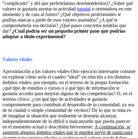
“complicado” y del que preferiríamos desentendernos)? ¿Sobre qué
valores te gustaría asentar tu actividad
tutorial
u orientadora en este
momento y de cara al futuro? ¿Qué objetivos profesionales te
podrías marcar a partir de esos valores asumidos? ¿A qué te
comprometería esa decisión? ¿Qué pasos concretos tendrías que
dar?
¿Cuál podría ser un pequeño primer paso que podrías
adoptar a título experimental?
Valores vitales
Aproximación a los valores vitales Otro ejercicio interesante consiste
en explorar cómo sería el cuadro “ideal” en relación a los distintos
ámbitos vitales; por ejemplo, en el terreno de la propia formación:
¿qué tipo de estudios o cursos o a qué tipo de información te
gustaría acceder para mejorar alguna de tus competencias? O, en el
terreno cívico: ¿con qué tipo de actividades te gustaría
comprometerte para contribuir al desarrollo de tu comunidad, ya sea
de tu ciudad o simple comunidad de vecinos? De lo que se trata es
de imaginar la situación que realmente se desearía alcanzar,
independientemente de lo difícil o inalcanzable que pueda parecer
en el momento actual y describirla brevemente.
A continuación, se
sugieren algunos ámbitos vitales que te pueden servir de pauta para
examinar tus propios ideales y explorar qué valores puede haber