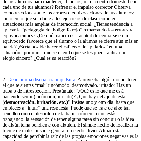
de tus alumnos para mantener, al menos, un encuentro trimestral con
cada uno de tus alumnos?
Refrenar el impulso corrector Observa
cómo reaccionas ante los errores o equivocaciones de tus alumnos;
tanto en lo que se refiere a los ejercicios de clase como en
situaciones más amplias de interacción social. ¿Tienes tendencia a
aplicar la “pedagogía del bolígrafo rojo” remarcando los errores y
equivocaciones? ¿De qué manera esta actitud de centrarse en lo
equivocado favorece que el alumno o la alumna se cierre aún más en
banda? ¿Sería posible hacer el esfuerzo de “pillarlos” en una
situación –por nimia que sea– en la que se les pueda aplicar un
elogio sincero? ¿Cuál es su reacción?
2.
Generar una disonancia impulsora
. Aprovecha algún momento en
el que te sientas “mal” (incómodo, desmotivado, irritado) Haz un
trabajo de introspección. Pregúntate: “¿Qué es lo que me está
haciendo sentir (incómodo, irritado)? ¿Qué hay debajo de esta
(desmotivación, irritación, etc.)”
Insiste uno y otro día, hasta que
empieces a “intuir” una respuesta. Puede que se trate de algo tan
sencillo como el desorden de la habitación en la que estás
trabajando, la sensación de tener alguna tarea sin concluir o la idea
de algún tema pendiente con alguien.
El simple hecho de localizar la
fuente de malestar suele generar un cierto alivio. Afinar esta
capacidad de percibir la raíz de las propias emociones negativas es la