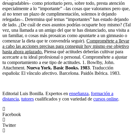
desagradables– como prioritario pero, sobre todo, presta atención
especialmente a lo “importante” –las cosas que valoramos pero que,
al no tener un plazo de cumplimentación, solemos ir dejando
relegadas–. Determina qué temas “importantes” has estado dejando
de lado. ¿De cuál de esos asuntos podrías ocuparte hoy mismo? (Tal
vez, una llamada a un amigo del que te has distanciado, una visita a
un familiar, o cosas más prosaicas como apuntarte a un gimnasio o
comenzar la dieta que te convendría seguir).
Comprométete a llevar
a cabo las acciones precisas para conseguir hoy mismo ese objetivo
hasta ahora aplazado.
Piensa qué actitudes deberías cultivar para
acercarte a tu ideal profesional o personal. Comprométete a ajustar
tu comportamiento a ese tipo de actitudes. 1. Bowlby, John.
Attachment.
Nueva York. Basic Books. 1983
. Traducción
española: El vínculo afectivo. Barcelona. Paidós Ibérica. 1983.
Editorial Luis Bonilla. Expertos en
enseñanza
,
formación a
distancia
,
tutores
cualificados y con variedad de
cursos online
.
Facebook
Twitter