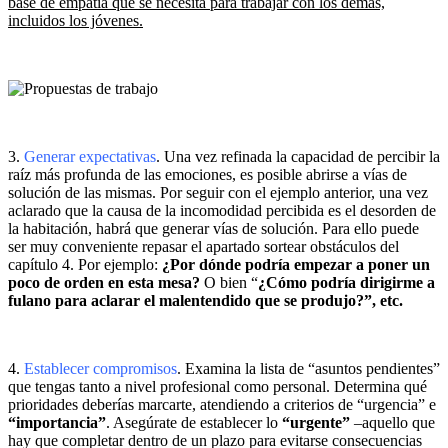
base de empatía que se necesita para trabajar con los demás,
incluidos los jóvenes.
3.
Generar expectativas
. Una vez refinada la capacidad de percibir la
raíz más profunda de las emociones, es posible abrirse a vías de
solución de las mismas. Por seguir con el ejemplo anterior, una vez
aclarado que la causa de la incomodidad percibida es el desorden de
la habitación, habrá que generar vías de solución. Para ello puede
ser muy conveniente repasar el apartado sortear obstáculos del
capítulo 4. Por ejemplo:
¿Por dónde podría empezar a poner un
poco de orden en esta mesa?
O bien “
¿Cómo podría dirigirme a
fulano para aclarar el malentendido que se produjo?”, etc.
4.
Establecer compromisos
. Examina la lista de “asuntos pendientes”
que tengas tanto a nivel profesional como personal. Determina qué
prioridades deberías marcarte, atendiendo a criterios de “urgencia” e
“importancia”
. Asegúrate de establecer lo
“urgente”
–aquello que
hay que completar dentro de un plazo para evitarse consecuencias