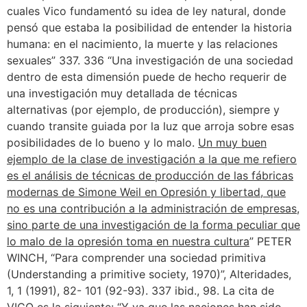
cuales Vico fundamentó su idea de ley natural, donde
pensó que estaba la posibilidad de entender la historia
humana: en el nacimiento, la muerte y las relaciones
sexuales” 337. 336 “Una investigación de una sociedad
dentro de esta dimensión puede de hecho requerir de
una investigación muy detallada de técnicas
alternativas (por ejemplo, de producción), siempre y
cuando transite guiada por la luz que arroja sobre esas
posibilidades de lo bueno y lo malo.
Un muy buen
ejemplo de la clase de investigación a la que me refiero
es el análisis de técnicas de producción de las fábricas
modernas de Simone Weil en Opresión y libertad, que
no es una contribución a la administración de empresas,
sino parte de una investigación de la forma peculiar que
lo malo de la opresión toma en nuestra cultura
” PETER
WINCH, “Para comprender una sociedad primitiva
(Understanding a primitive society, 1970)”, Alteridades,
1, 1 (1991), 82- 101 (92-93). 337 ibid., 98. La cita de
VICO es la siguiente: “Y ya que las naciones han sido