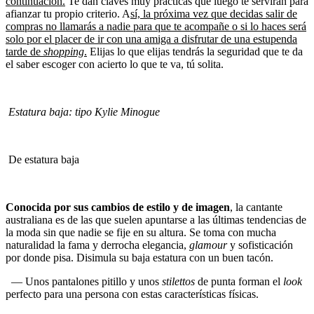
continuación.
Te dan claves muy prácticas que luego te servirán para
afianzar tu propio criterio. A
sí, la próxima vez que decidas salir de
compras no llamarás a nadie para que te acompañe o si lo haces será
solo por el placer de ir con una amiga a disfrutar de una estupenda
tarde de
shopping
.
Elijas lo que elijas tendrás la seguridad que te da
el saber escoger con acierto lo que te va, tú solita.
Estatura baja: tipo Kylie Minogue
De estatura baja
Conocida por sus cambios de estilo y de imagen
, la cantante
australiana es de las que suelen apuntarse a las últimas tendencias de
la moda sin que nadie se fije en su altura. Se toma con mucha
naturalidad la fama y derrocha elegancia,
glamour
y sofisticación
por donde pisa. Disimula su baja estatura con un buen tacón.
— Unos pantalones pitillo y unos
stilettos
de punta forman el
look
perfecto para una persona con estas características físicas.