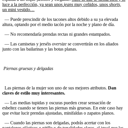
luce a la perfección, ya sean unos
jeans
muy ceñidos, unos
shorts,
un mini vestido…
— Puede prescindir de los tacones altos debido a su ya elevada
altura, optando por el medio tacón por la noche y plano de día.
— No recomendaría prendas rectas ni grandes estampados.
— Las camisetas y jerséis
oversize
se convertirán en los aliados
junto con las bailarinas y las botas planas.
Piernas gruesas y delgadas
Las piernas de la mujer son uno de sus mejores atributos.
Dan
claves de estilo muy interesantes.
— Las medias tupidas y oscuras pueden crear sensación de
esbeltez cuando se tienen las piernas más gruesas. En este caso hay
que evitar lucir prendas ajustadas, minifaldas o zapatos planos.
— Cuando las piernas son delgadas, podrás acertar con los
pantalones elásticos o pitillo y de tonalidades claras, al igual que las