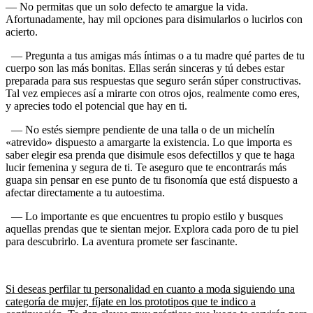
— No permitas que un solo defecto te amargue la vida.
Afortunadamente, hay mil opciones para disimularlos o lucirlos con
acierto.
— Pregunta a tus amigas más íntimas o a tu madre qué partes de tu
cuerpo son las más bonitas. Ellas serán sinceras y tú debes estar
preparada para sus respuestas que seguro serán súper constructivas.
Tal vez empieces así a mirarte con otros ojos, realmente como eres,
y aprecies todo el potencial que hay en ti.
— No estés siempre pendiente de una talla o de un michelín
«atrevido» dispuesto a amargarte la existencia. Lo que importa es
saber elegir esa prenda que disimule esos defectillos y que te haga
lucir femenina y segura de ti. Te aseguro que te encontrarás más
guapa sin pensar en ese punto de tu fisonomía que está dispuesto a
afectar directamente a tu autoestima.
— Lo importante es que encuentres tu propio estilo y busques
aquellas prendas que te sientan mejor. Explora cada poro de tu piel
para descubrirlo. La aventura promete ser fascinante.
Si deseas perfilar tu personalidad en cuanto a moda siguiendo una
categoría de mujer, fíjate en los prototipos que te indico a