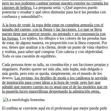
pero no nos podemos castigar porque nuestro exterior no cumpla los
cánones de belleza.
La pregunta sería: «¿Qué aspectos puedo
potenciar o resaltar y qué otros disimular para lucir las prendas con
confianza y naturalidad?».
A la hora de vestir, la ropa debe estar en completa armonía con el
tamaño del cuerpo, con la figura y las facciones. Lo que se lleva
puesto tiene que parecer propio, no prestado y en consonancia con
las formas.
Los tejidos, los dibujos o los colores de las prendas han
de estar, de alguna manera, en proporción con la línea corporal. Por
eso, tienes que analizar a la clienta, desde un punto de vista objetivo
y realista, para saber qué comprar. Con cabeza y con objetividad.
Todo es una cuestión de equilibrio.
Cada persona tiene su talla, su constitución y sus facciones propias y
singulares. Puedes querer ser más alta, más bajita, más delgada o
más gorda, pero esto se queda, simplemente, en el mundo de los
deseos.
Las revistas, los desfiles de moda o los catálogos te servirán
de inspiración para coger ideas a la hora de vestir, pero hay que
admitir que nuestro cuerpo no es igual que el de las modelos que en
la pasarela lucen maravillosas despertando la admiración ajena.
El estilista se convierte aquí en el profesional que mejor puede pulir