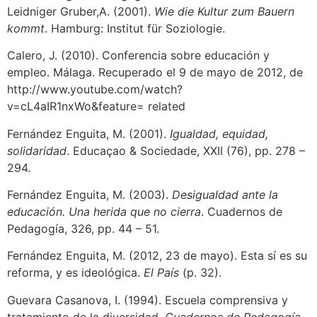
Leidniger Gruber,A. (2001).
Wie die Kultur zum Bauern
kommt
. Hamburg: Institut für Soziologie.
Calero, J. (2010). Conferencia sobre educación y
empleo. Málaga. Recuperado el 9 de mayo de 2012, de
http://www.youtube.com/watch?
v=cL4aIR1nxWo&feature= related
Fernández Enguita, M. (2001).
Igualdad, equidad,
solidaridad
. Educaçao & Sociedade, XXII (76), pp. 278 –
294.
Fernández Enguita, M. (2003).
Desigualdad ante la
educación. Una herida que no cierra
. Cuadernos de
Pedagogía, 326, pp. 44 – 51.
Fernández Enguita, M. (2012, 23 de mayo). Esta sí es su
reforma, y es ideológica.
El País
(p. 32).
Guevara Casanova, I. (1994). Escuela comprensiva y
tratamiento de la diversidad.
Cuadernos de Pedagogía
,