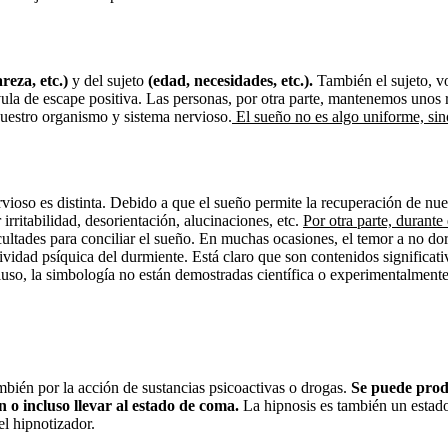
reza, etc.)
y del sujeto
(edad, necesidades, etc.).
También el sujeto, v
lvula de escape positiva. Las personas, por otra parte, mantenemos unos 
uestro organismo y sistema nervioso.
El sueño no es algo uniforme, sino
rvioso es distinta. Debido a que el sueño permite la recuperación de nu
rritabilidad, desorientación, alucinaciones, etc.
Por otra parte, durante
ltades para conciliar el sueño. En muchas ocasiones, el temor a no dorm
tividad psíquica del durmiente. Está claro que son contenidos significat
cluso, la simbología no están demostradas científica o experimentalmente
mbién por la acción de sustancias psicoactivas o drogas.
Se puede produ
 o incluso llevar al estado de coma.
La hipnosis es también un estado
el hipnotizador.