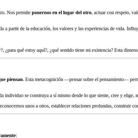
otro. Nos permite
ponernos en el lugar del otro
, actuar con respeto, va
ada a partir de la educación, los valores y las experiencias de vida. Inf
y?, ¿para qué estoy aquí?, ¿qué sentido tiene mi existencia? Esta dimen
que piensan
. Esta metacognición —pensar sobre el pensamiento— perm
da individuo se construya a sí mismo desde lo que siente, cree y elige, m
reconocernos unos a otros, establecer relaciones profundas, construir c
ivamente
: