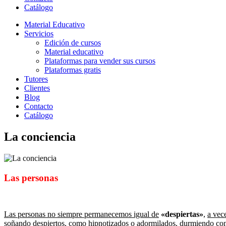
Catálogo
Material Educativo
Servicios
Edición de cursos
Material educativo
Plataformas para vender sus cursos
Plataformas gratis
Tutores
Clientes
Blog
Contacto
Catálogo
La conciencia
Las personas
Las personas no siempre permanecemos igual de
«despiertas»
,
a vec
soñando despiertos, como hipnotizados o adormilados, durmiendo con 