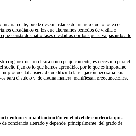
oluntariamente, puede desear aislarse del mundo que lo rodea o
ritmos circadianos en los que alternamos periodos de vigilia o
 que consta de cuatro fases o estadios por los que se va pasando a lo
estro organismo tanto física como psíquicamente, es necesario para el
 el sueño fijamos lo que hemos aprendido, por lo que es importante
ir produce tal ansiedad que dificulta la relajación necesaria para
ivos para el sujeto y, de alguna manera, manifiestan preocupaciones,
.
cir entonces una disminución en el nivel de conciencia que,
 de conciencia alterado y depende, principalmente, del grado de