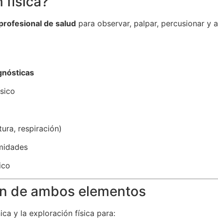
n física?
profesional de salud
para observar, palpar, percusionar y a
gnósticas
ísico
tura, respiración)
emidades
ico
ión de ambos elementos
ica y la exploración física para: