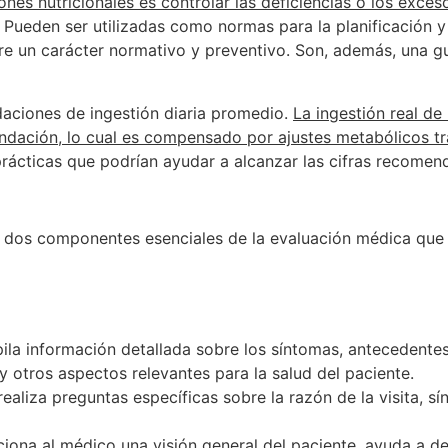
es nutricionales es controlar las deficiencias o los exceso
Pueden ser utilizadas como normas para la planificación y l
ere un carácter normativo y preventivo. Son, además, una gu
aciones de ingestión diaria promedio.
La ingestión real de
endación, lo cual es compensado por ajustes metabólicos tra
prácticas que podrían ayudar a alcanzar las cifras recome
son dos componentes esenciales de la evaluación médica que u
la información detallada sobre los síntomas, antecedentes 
y otros aspectos relevantes para la salud del paciente.
ealiza preguntas específicas sobre la razón de la visita, s
ciona al médico una visión general del paciente, ayuda a de