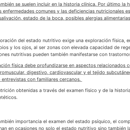
bién se suelen incluir en la historia clínica. Por último la h
as enfermedades comunes y las deficiencias nutricionales e
salivación, estado de la boca, posibles alergias alimentaria
ración del estado nutritivo exige una exploración física, en
s labios y los ojos, al ser zonas con elevada capacidad de r
nes nutritivas pueden también manifestarse con trastornos 
ración física debe profundizarse en aspectos relacionados 
uromuscular, digestivo, cardiovascular y el tejido subcután
e entrevistas con familiares cercanos.
trición obtenidas a través del examen físico y de la histori
téticos.
 también importancia el examen del estado psíquico, el comp
an en ocasiones no solo el estado nutritivo sino también la