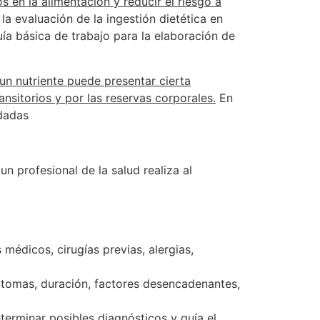
s en la alimentación y reducir el riesgo a
a evaluación de la ingestión dietética en
ía básica de trabajo para la elaboración de
 un nutriente puede presentar cierta
nsitorios y por las reservas corporales.
En
ndadas
n profesional de la salud realiza al
médicos, cirugías previas, alergias,
íntomas, duración, factores desencadenantes,
terminar posibles diagnósticos y guía el