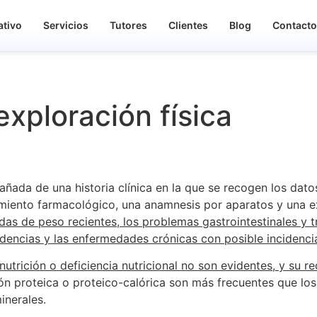
ativo
Servicios
Tutores
Clientes
Blog
Contact
 exploración física
añada de una historia clínica en la que se recogen los dato
tamiento farmacológico, una anamnesis por aparatos y una e
rdidas de peso recientes, los problemas gastrointestinales y
dencias y las enfermedades crónicas con posible incidencia
utrición o deficiencia nutricional no son evidentes, y su 
ón proteica o proteico-calórica son más frecuentes que lo
inerales.