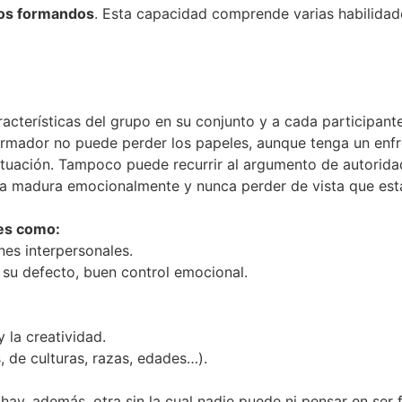
los formandos
. Esta capacidad comprende varias habilidad
acterísticas del grupo en su conjunto y a cada participant
formador no puede perder los papeles, aunque tenga un enfr
ctuación. Tampoco puede recurrir al argumento de autoridad
na madura emocionalmente y nunca perder de vista que está
les como:
nes interpersonales.
n su defecto, buen control emocional.
 la creatividad.
, de culturas, razas, edades…).
hay, además, otra sin la cual nadie puede ni pensar en ser