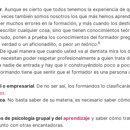
r
. Aunque es cierto que todos tenemos la experiencia de 
a veces también somos nosotros los que más hemos aprendi
r muchos errores en la formación, y más cuando los destin
scribir cualquier cosa, sino que tienen conocimientos teóri
udo, ponen a prueba los conocimientos del formador pregu
8
e verdad o un aficionadillo, o peor
un teórico
.
 De igual manera que cuando usted va al dentista mira los 
necesitan poder respetar profesionalmente a quien trata d
 a nadie de entrada y hay que ir construyéndolo poco a poc
 formando tiene que sentir que el formador es una persona
l o empresarial
. De no ser así, los formandos lo clasific
as
.
ica
. No basta saber de su materia, es necesario saber cómo
s de psicología grupal y del
aprendizaje
y saber cómo trata
junto con otras encantadoras.