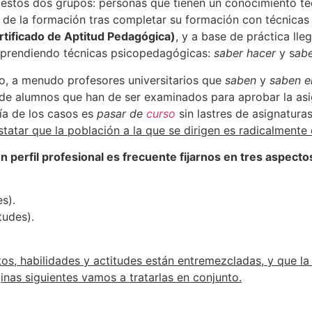
estos dos grupos: personas que tienen un conocimiento técn
 de la formación tras completar su formación con técnica
tificado de Aptitud Pedagógica)
, y a base de práctica lle
aprendiendo técnicas psicopedagógicas:
saber hacer
y s
abe
cio, a menudo profesores universitarios que
saben
y
saben e
a de alumnos que han de ser examinados para aprobar la asi
ía de los casos es
pasar de
curso
sin lastres de asignatur
tatar que la población a la que se dirigen es radicalmente
rfil profesional es frecuente fijarnos en tres aspecto
s).
tudes).
os, habilidades y actitudes están entremezcladas, y que la c
inas siguientes vamos a tratarlas en conjunto.