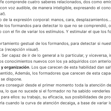
rafe comprende cuatro saberes relacionados, dos como emi
con voz audible, de manera inteligible, expresando el conc
al
).
o de la expresión corporal: manos, cara, desplazamientos…
 de los formandos para detectar lo que no se comprendió, 
to con el fin de variar los estímulos. Y estimular el que lo
ortamiento gestual de los formandos, para detectar si nues
ca (
recepción visual
).
. Ser capaz de ir de lo general a lo particular, y viceversa
los conocimientos nuevos con los ya adquiridos con anteri
 y organización
. Los que carecen de esta habilidad dan sa
 sentido, Además, los formadores que carecen de esta capa
 se dispone.
para conseguir desde el primer momento toda la atención de
, lo que no sucede si el formador no ha sabido venderles l
para ellos: su trabajo, su eficacia, sus posibilidades de p
erla cuando la curva de atención decaiga, a base de variar 