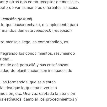
sor y otros dos como receptor de mensajes.
epto de varias maneras diferentes, si acaso
 (
emisión gestual
).
o lo que causa rechazo, o simplemente para
s formandos den este
feedback
(
recepción
tro mensaje llega, es comprendido, es
, integrando los conocimientos, resumiendo
oridad…
ltos de acá para allá y sus enseñanzas
cidad de planificación son incapaces de
 los formandos, que se sientan
a idea que lo que iba a verse a
romoción, etc. Una vez captada la atención
los estímulos, cambiar los procedimientos y