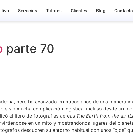
ativo
Servicios
Tutores
Clientes
Blog
Contact
o
parte 70
moderna, pero ha avanzado en pocos años de una manera im
lable sin mucha complicación logística, incluso desde un móv
có el libro de fotografías aéreas
The Earth from the air
(
L
onvirtiéndose en un mito y mostrándonos lugares del plane
otógrafos descubren su entorno habitual con unos “ojos” qu