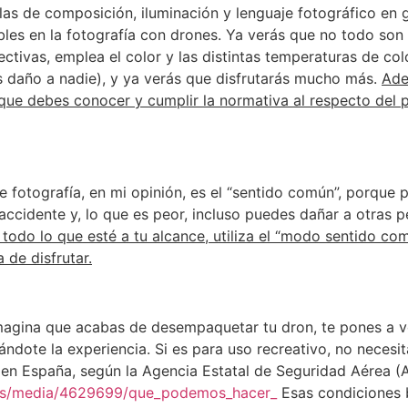
las de composición, iluminación y lenguaje fotográfico en
bles en la fotografía con drones. Ya verás que no todo son
ctivas, emplea el color y las distintas temperaturas de colo
s daño a nadie), y ya verás que disfrutarás mucho más.
Ade
que debes conocer y cumplir la normativa al respecto del p
 de fotografía, en mi opinión, es el “sentido común”, porque
accidente y, lo que es peor, incluso puedes dañar a otras p
a todo lo que esté a tu alcance, utiliza el “modo sentido co
 de disfrutar.
imagina que acabas de desempaquetar tu dron, te pones a v
ndote la experiencia. Si es para uso recreativo, no necesit
 en España, según la Agencia Estatal de Seguridad Aérea (
.es/media/4629699/que_podemos_hacer_
Esas condiciones b