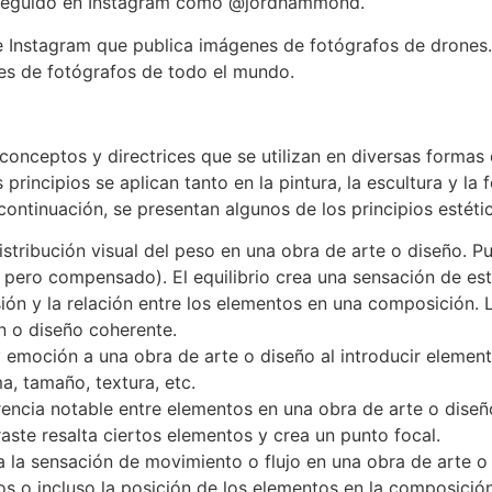
y seguido en Instagram como @jordhammond.
Instagram que publica imágenes de fotógrafos de drones. 
tes de fotógrafos de todo el mundo.
conceptos y directrices que se utilizan en diversas formas
 principios se aplican tanto en la pintura, la escultura y la
A continuación, se presentan algunos de los principios estét
 distribución visual del peso en una obra de arte o diseño. P
l pero compensado). El equilibrio crea una sensación de est
sión y la relación entre los elementos en una composición.
 o diseño coherente.
 emoción a una obra de arte o diseño al introducir element
ma, tamaño, textura, etc.
erencia notable entre elementos en una obra de arte o dise
raste resalta ciertos elementos y crea un punto focal.
a la sensación de movimiento o flujo en una obra de arte 
vos o incluso la posición de los elementos en la composición