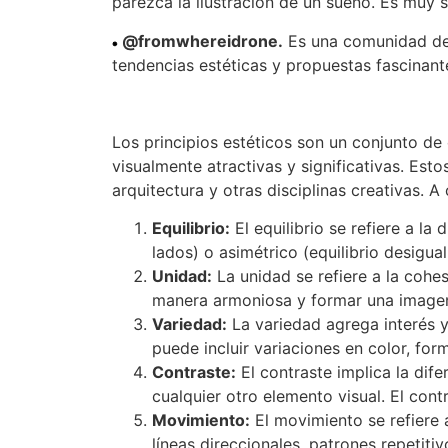
parezca la ilustración de un sueño. Es mu
@fromwhereidrone.
Es una comunidad de 
tendencias estéticas y propuestas fascinan
Los principios estéticos son un conjunto de 
visualmente atractivas y significativas. Estos
arquitectura y otras disciplinas creativas. 
Equilibrio:
El equilibrio se refiere a la
lados) o asimétrico (equilibrio desigua
Unidad:
La unidad se refiere a la cohe
manera armoniosa y formar una imagen
Variedad:
La variedad agrega interés y
puede incluir variaciones en color, for
Contraste:
El contraste implica la dif
cualquier otro elemento visual. El cont
Movimiento:
El movimiento se refiere 
líneas direccionales, patrones repetiti