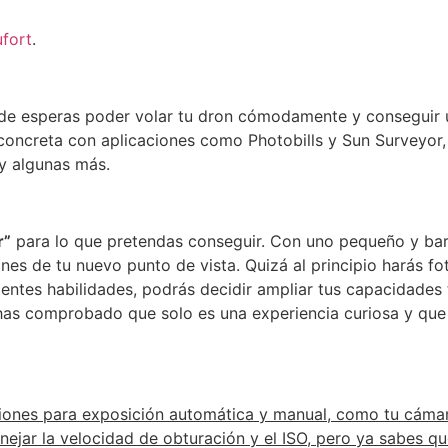
ufort
.
donde esperas poder volar tu dron cómodamente y consegui
ra concreta con aplicaciones como Photobills y Sun Surveyor
y algunas más.
r”
para lo que pretendas conseguir. Con uno pequeño y bar
es de tu nuevo punto de vista. Quizá al principio harás fo
ientes habilidades, podrás decidir ampliar tus capacidades
has comprobado que solo es una experiencia curiosa y que 
iones para exposición automática y manual, como tu cámara
nejar la velocidad de obturación y el ISO, pero ya sabes 