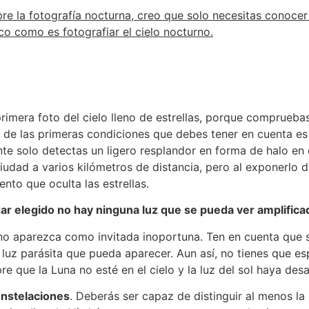
re la fotografía nocturna, creo que solo necesitas conoce
co como es fotografiar el cielo nocturno.
imera foto del cielo lleno de estrellas, porque comprueba
na de las primeras condiciones que debes tener en cuenta es
te solo detectas un ligero resplandor en forma de halo en e
iudad a varios kilómetros de distancia, pero al exponerlo 
nto que oculta las estrellas.
r elegido no hay ninguna luz que se pueda ver amplificad
no aparezca como invitada inoportuna. Ten en cuenta que s
a luz parásita que pueda aparecer. Aun así, no tienes que e
re que la Luna no esté en el cielo y la luz del sol haya de
nstelaciones
. Deberás ser capaz de distinguir al menos la 