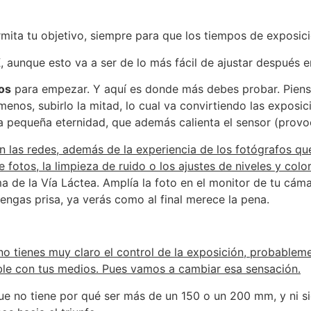
rmita tu objetivo, siempre para que los tiempos de exposici
K
, aunque esto va a ser de lo más fácil de ajustar después 
os
para empezar. Y aquí es donde más debes probar. Piens
menos, subirlo la mitad, lo cual va convirtiendo las exposi
na pequeña eternidad, que además calienta el sensor (provo
n las redes, además de la experiencia de los fotógrafos que
otos, la limpieza de ruido o los ajustes de niveles y color
ma de la Vía Láctea. Amplía la foto en el monitor de tu cáma
engas prisa, ya verás como al final merece la pena.
o tienes muy claro el control de la exposición, probablem
ible con tus medios. Pues vamos a cambiar esa sensación.
que no tiene por qué ser más de un 150 o un 200 mm, y ni si