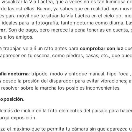
 visualizar la Vía Láctea, que a veces no es tan luminosa
 de las estrellas. Bueno, ya sabes que en realidad nos move
s para móvil que te sitúan la Vía Láctea en el cielo por 
as ideales para la fotografía, tanto nocturna como diurna. L
yor
. Son de pago, pero merece la pena tenerlas en cuenta,
s a los amigos.
trabajar, ve allí un rato antes para
comprobar con luz
que
 aparecer en tu escena, como piedras, casas, etc., que pued
afía nocturna
: trípode, modo y enfoque manual, hiperfocal, 
desde la presión del disparador para evitar vibraciones; a
 resolver sobre la marcha los posibles inconvenientes.
exposición
.
emás de incluir en la foto elementos del paisaje para hace
larga exposición.
iza el máximo que te permita tu cámara sin que aparezca un