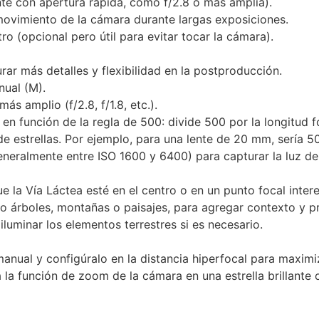
nte con apertura rápida, como f/2.8 o más amplia).
 movimiento de la cámara durante largas exposiciones.
o (opcional pero útil para evitar tocar la cámara).
rar más detalles y flexibilidad en la postproducción.
ual (M).
ás amplio (f/2.8, f/1.8, etc.).
 en función de la regla de 500: divide 500 por la longitud f
e estrellas. Por ejemplo, para una lente de 20 mm, sería 
eneralmente entre ISO 1600 y 6400) para capturar la luz de l
la Vía Láctea esté en el centro o en un punto focal intere
mo árboles, montañas o paisajes, para agregar contexto y p
iluminar los elementos terrestres si es necesario.
anual y configúralo en la distancia hiperfocal para maximiz
a la función de zoom de la cámara en una estrella brillante 