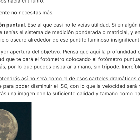
os hacia el triunfo.
ente no necesitas más.
ón puntual
. Ese al que casi no le veías utilidad. Si en algú
 tenías el sistema de medición ponderada o matricial, y e
lo oscuro alrededor de ese puntito luminoso insignificante 
or apertura del objetivo. Piensa que aquí la profundidad 
idad que te dará el fotómetro colocando el fotómetro puntua
, por lo que puedes disparar a mano, sin trípode. Increíbl
tendrás así no será como el de esos carteles dramáticos 
 para poder disminuir el ISO, con lo que la velocidad será 
rás una imagen con la suficiente calidad y tamaño como par