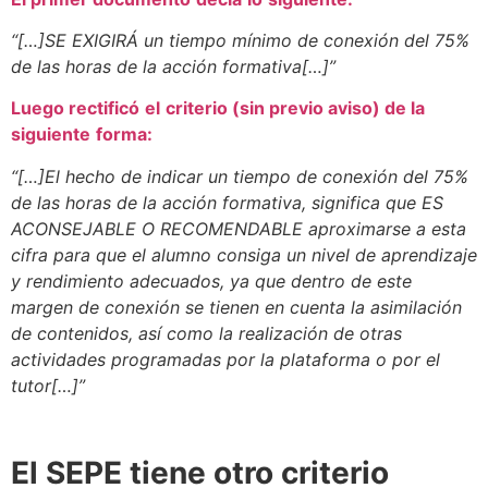
“[…
]SE
EXIGIRÁ
un tiempo
mínimo
de conexión del 75%
de las horas de la acción formativa[
…]”
Luego rectificó
el
criterio
(sin previo aviso)
de la
siguiente
forma
:
“[…
]El
hecho
de
indicar
un tiempo de conexión del 75%
de las horas de la acción formativa
,
significa
que
ES
ACONSEJABLE
O
RECOMENDABLE
aproximarse
a esta
cifra
para
que
el
alumno
consiga
un
nivel
de
aprendizaje
y
rendimiento
adecuados
, ya
que
dentro
de
este
margen
de conexión
se
tienen
en
cuenta
la
asimilación
de
contenidos
,
así
como
la realización
de
otras
actividades
programadas
por
la
plataforma
o
por
el
tutor
[
…]”
El SEPE tiene otro criterio