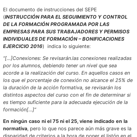
El documento de instrucciones del SEPE
(
INSTRUCCIÓN PARA EL SEGUIMIENTO Y CONTROL
DE LA FORMACIÓN PROGRAMADA POR LAS
EMPRESAS PARA SUS TRABAJADORES Y PERMISOS
INDIVIDUALES DE FORMACIÓN – BONIFICACIONES
EJERCICIO 2016
) indica lo siguiente:
“[…
]Conexiones
:
Se revisarán.
las
conexiones
realizadas
por
los
alumnos
,
debiendo
tener
un
nivel
que
sea
acorde
a
la realización
del curso
.
En
aquellos
casos
en
los
que
el
porcentaje
de
conexión
no
alcance
el 25
%
de
la
duración
de la
acción
formativa
,
se revisarán
los
distintos
aspectos
del curso
con
el
fin
de
determinar
si
es
tiempo
suficiente
para
la
adecuada
ejecución
de la
formación[
…]”
En
ningún
caso
ni el
75
ni el 25
,
viene
indicado
en
la
normativa
, pero lo que nos parece aún más grave es la
disparidad de criterios a la hora de poner el listón en el