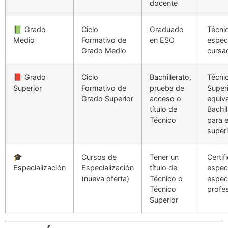
docente
📗 Grado
Ciclo
Graduado
Técnic
Medio
Formativo de
en ESO
espec
Grado Medio
cursa
📕 Grado
Ciclo
Bachillerato,
Técni
Superior
Formativo de
prueba de
Superi
Grado Superior
acceso o
equiva
título de
Bachil
Técnico
para 
super
🎓
Cursos de
Tener un
Certif
Especialización
Especialización
título de
espec
(nueva oferta)
Técnico o
especi
Técnico
profes
Superior