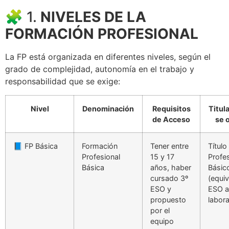
🧩 1.
NIVELES DE LA
FORMACIÓN PROFESIONAL
La FP está organizada en diferentes niveles, según el
grado de complejidad, autonomía en el trabajo y
responsabilidad que se exige:
Nivel
Denominación
Requisitos
Titul
de Acceso
se 
📘 FP Básica
Formación
Tener entre
Título
Profesional
15 y 17
Profes
Básica
años, haber
Básic
cursado 3º
(equiv
ESO y
ESO a
propuesto
labora
por el
equipo