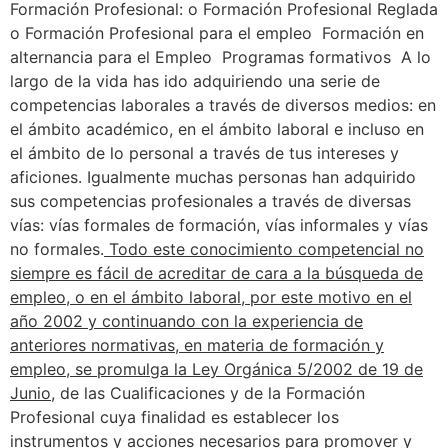
Formación Profesional: o Formación Profesional Reglada
o Formación Profesional para el empleo Formación en
alternancia para el Empleo Programas formativos A lo
largo de la vida has ido adquiriendo una serie de
competencias laborales a través de diversos medios: en
el ámbito académico, en el ámbito laboral e incluso en
el ámbito de lo personal a través de tus intereses y
aficiones. Igualmente muchas personas han adquirido
sus competencias profesionales a través de diversas
vías: vías formales de formación, vías informales y vías
no formales.
Todo este conocimiento competencial no
siempre es fácil de acreditar de cara a la búsqueda de
empleo, o en el ámbito laboral, por este motivo en el
año 2002 y continuando con la experiencia de
anteriores normativas, en materia de formación y
empleo, se promulga la Ley Orgánica 5/2002 de 19 de
Junio
, de las Cualificaciones y de la Formación
Profesional cuya finalidad es establecer los
instrumentos y acciones necesarios para promover y