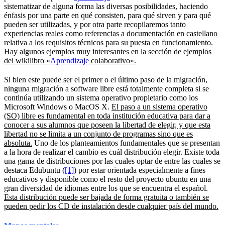
sistematizar de alguna forma las diversas posibilidades, haciendo
énfasis por una parte en qué consisten, para qué sirven y para qué
pueden ser utilizadas, y por otra parte recopilaremos tanto
experiencias reales como referencias a documentación en castellano
relativa a los requisitos técnicos para su puesta en funcionamiento.
Hay algunos ejemplos muy interesantes en la sección de ejemplos
del wikilibro «
Aprendizaje
colaborativo».
Si bien este puede ser el primer o el último paso de la migración,
ninguna migración a software libre está totalmente completa si se
continúa utilizando un sistema operativo propietario como los
Microsoft Windows o MacOS X.
El paso a un sistema operativo
(SO) libre es fundamental en toda institución educativa para dar a
conocer a sus alumnos que poseen la libertad de elegir, y que esta
libertad no se limita a un conjunto de programas sino que es
absoluta.
Uno de los planteamientos fundamentales que se presentan
a la hora de realizar el cambio es cuál distribución elegir. Existe toda
una gama de distribuciones por las cuales optar de entre las cuales se
destaca Edubuntu (
[1]
) por estar orientada especialmente a fines
educativos y disponible como el resto del proyecto ubuntu en una
gran diversidad de idiomas entre los que se encuentra el español.
Esta distribución puede ser bajada de forma gratuita o también se
pueden pedir los CD de instalación desde cualquier país del mundo.