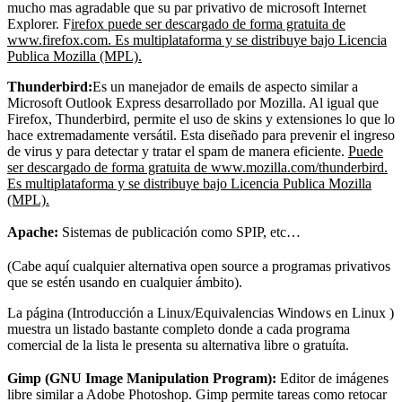
mucho mas agradable que su par privativo de microsoft Internet
Explorer. F
irefox puede ser descargado de forma gratuita de
www.firefox.com. Es multiplataforma y se distribuye bajo Licencia
Publica Mozilla (MPL).
Thunderbird:
Es un manejador de emails de aspecto similar a
Microsoft Outlook Express desarrollado por Mozilla. Al igual que
Firefox, Thunderbird, permite el uso de skins y extensiones lo que lo
hace extremadamente versátil. Esta diseñado para prevenir el ingreso
de virus y para detectar y tratar el spam de manera eficiente.
Puede
ser descargado de forma gratuita de www.mozilla.com/thunderbird.
Es multiplataforma y se distribuye bajo Licencia Publica Mozilla
(MPL).
Apache:
Sistemas de publicación como SPIP, etc…
(Cabe aquí cualquier alternativa open source a programas privativos
que se estén usando en cualquier ámbito).
La página (Introducción a Linux/Equivalencias Windows en Linux )
muestra un listado bastante completo donde a cada programa
comercial de la lista le presenta su alternativa libre o gratuíta.
Gimp (GNU Image Manipulation Program):
Editor de imágenes
libre similar a Adobe Photoshop. Gimp permite tareas como retocar