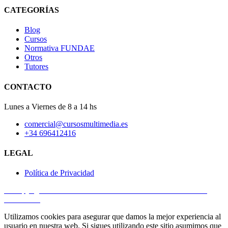
CATEGORÍAS
Blog
Cursos
Normativa FUNDAE
Otros
Tutores
CONTACTO
Lunes a Viernes de 8 a 14 hs
comercial@cursosmultimedia.es
+34 696412416
LEGAL
Política de Privacidad
© Copyright 2025
Cursos Multimedia SL
– Todos los derechos
reservados.
Utilizamos cookies para asegurar que damos la mejor experiencia al
usuario en nuestra web. Si sigues utilizando este sitio asumimos que