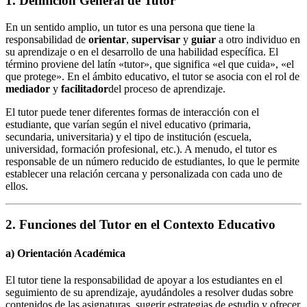
1. Definición General de Tutor
En un sentido amplio, un tutor es una persona que tiene la
responsabilidad de
orientar
,
supervisar
y
guiar
a otro individuo en
su aprendizaje o en el desarrollo de una habilidad específica. El
término proviene del latín «tutor», que significa «el que cuida», «el
que protege». En el ámbito educativo, el tutor se asocia con el rol de
mediador
y
facilitador
del proceso de aprendizaje.
El tutor puede tener diferentes formas de interacción con el
estudiante, que varían según el nivel educativo (primaria,
secundaria, universitaria) y el tipo de institución (escuela,
universidad, formación profesional, etc.). A menudo, el tutor es
responsable de un número reducido de estudiantes, lo que le permite
establecer una relación cercana y personalizada con cada uno de
ellos.
2. Funciones del Tutor en el Contexto Educativo
a)
Orientación Académica
El tutor tiene la responsabilidad de apoyar a los estudiantes en el
seguimiento de su aprendizaje, ayudándoles a resolver dudas sobre
contenidos de las asignaturas, sugerir estrategias de estudio y ofrecer