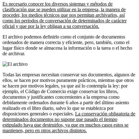
Es necesario conocer los diversos sistemas y métodos de
clasificación que se pueden utilizar en la empresa, la manera de
proceder, los medios técnicos que nos permitan archivarlos, así
como los periodos de conversación de determinados de carácter
oficial y que por la ley obligan a su conversación.
El archivo podemos definirlo como el conjunto de documentos
ordenados de manera correcta y eficiente, pero, también, como el
lugar físico donde se almacena la información o la tarea o el hecho
de archivar.
Todas las empresas necesitan conservar sus documentos, algunos de
ellos, se hacen por motivos puramente prácticos, mientras que otros
se hacen por motivos legales, ya que así lo contempla la ley: por
ejemplo, el Código de Comercio exige conservar los libros,
documentos y justificantes concernientes a la empresa como
debidamente ordenados durante 6 años a partir del último asiento
realizado en el libro diario, salvo lo que se establezca por
disposiciones generales o especiales.
La conservación obligatoria de
determinados documentos no supone que pasado el tiempo
estipulado haya que destruirlos, ya que en muchos casos estos se
mantienen, pero en otros archivos distintos.