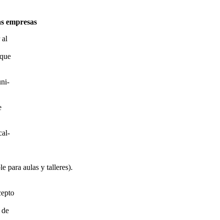
as empresas
 al
 que
ni-
e
cal-
e para aulas y talleres).
cepto
 de