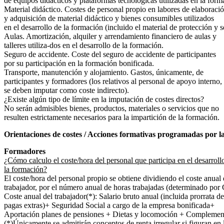
de equipos didácticos y plataformas tecnológicas utilizadas en la form
Material didáctico. Costes de personal propio en labores de elaboraci
y adquisición de material didáctico y bienes consumibles utilizados
en el desarrollo de la formación (incluido el material de protección y 
Aulas. Amortización, alquiler y arrendamiento financiero de aulas y
talleres utiliza-dos en el desarrollo de la formación.
Seguro de accidente. Coste del seguro de accidente de participantes
por su participación en la formación bonificada.
Transporte, manutención y alojamiento. Gastos, únicamente, de
participantes y formadores (los relativos al personal de apoyo interno,
se deben imputar como coste indirecto).
¿Existe algún tipo de límite en la imputación de costes directos?
No serán admisibles bienes, productos, materiales o servicios que no
resulten estrictamente necesarios para la impartición de la formación.
Orientaciones de costes / Acciones formativas programadas por l
Formadores
¿Cómo calculo el coste/hora del personal que participa en el desarroll
la formación?
El coste/hora del personal propio se obtiene dividiendo el coste anual 
trabajador, por el número anual de horas trabajadas (determinado por 
Coste anual del trabajador(*): Salario bruto anual (incluida prorrata de
pagas extras)+ Seguridad Social a cargo de la empresa bonificada+
Aportación planes de pensiones + Dietas y locomoción + Complemen
(*)Únicamente se admitirán conceptos de renta irregular si figuran en 