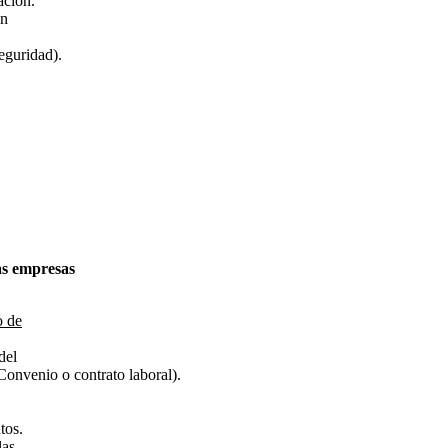
ación.
ón
seguridad).
as empresas
o de
del
Convenio o contrato laboral).
tos.
las