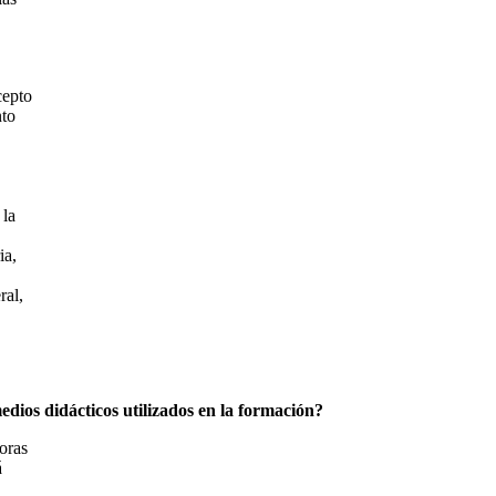
cepto
nto
 la
ia,
ral,
edios didácticos utilizados en la formación?
oras
á