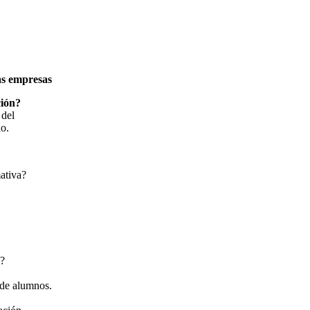
las empresas
ción?
 del
io.
ativa?
s?
 de alumnos.