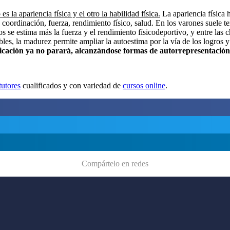
 la apariencia física y el otro la habilidad física.
La apariencia física h
d, coordinación, fuerza, rendimiento físico, salud. En los varones suele 
cos se estima más la fuerza y el rendimiento físicodeportivo, y entre las 
bles, la madurez permite ampliar la autoestima por la vía de los logros 
ficación ya no parará, alcanzándose formas de autorrepresentació
tutores
cualificados y con variedad de
cursos online
.
Compártelo en redes