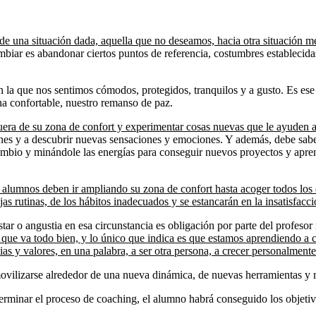
de una situación dada, aquella que no deseamos, hacia otra situación m
iar es abandonar ciertos puntos de referencia, costumbres establecid
on la que nos sentimos cómodos, protegidos, tranquilos y a gusto. Es e
na confortable, nuestro remanso de paz.
uera de su zona de confort y experimentar cosas nuevas que le ayuden a
nes y a descubrir nuevas sensaciones y emociones. Y además, debe sabe
cambio y minándole las energías para conseguir nuevos proyectos y apren
os alumnos deben ir ampliando su zona de confort hasta acoger todos los
jas rutinas, de los hábitos inadecuados y se estancarán en la insatisfac
star o angustia en esa circunstancia es obligación por parte del profes
 que va todo bien, y lo único que indica es que estamos aprendiendo a c
as y valores, en una palabra, a ser otra persona, a crecer personalmente
vilizarse alrededor de una nueva dinámica, de nuevas herramientas y r
rminar el proceso de coaching, el alumno habrá conseguido los objetiv