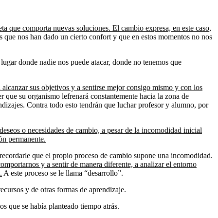
eta que comporta nuevas soluciones. El cambio expresa, en este caso,
as que nos han dado un cierto confort y que en estos momentos no nos
se lugar donde nadie nos puede atacar, donde no tenemos que
 alcanzar sus objetivos y a sentirse mejor consigo mismo y con los
r que su organismo lefrenará constantemente hacia la zona de
dizajes. Contra todo esto tendrán que luchar profesor y alumno, por
 deseos o necesidades de cambio, a pesar de la incomodidad inicial
ción permanente.
or recordarle que el propio proceso de cambio supone una incomodidad.
omportarnos y a sentir de manera diferente, a analizar el entorno
.
A este proceso se le llama “desarrollo”.
ecursos y de otras formas de aprendizaje.
os que se había planteado tiempo atrás.