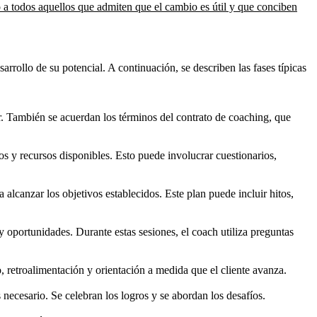
o a todos aquellos que admiten que el cambio es útil y que conciben
rrollo de su potencial. A continuación, se describen las fases típicas
zar. También se acuerdan los términos del contrato de coaching, que
los y recursos disponibles. Esto puede involucrar cuestionarios,
a alcanzar los objetivos establecidos. Este plan puede incluir hitos,
 y oportunidades. Durante estas sesiones, el coach utiliza preguntas
 retroalimentación y orientación a medida que el cliente avanza.
es necesario. Se celebran los logros y se abordan los desafíos.