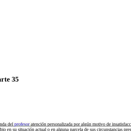
arte 35
anda del
profesor
atención personalizada por algún motivo de insatisfac
o en su situación actual o en alguna parcela de sus circunstancias pres