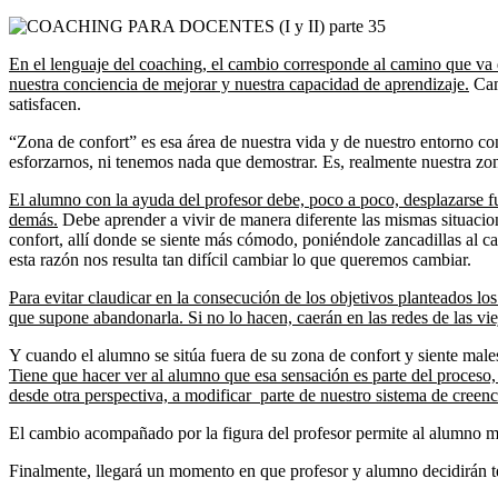
En el lenguaje del coaching, el cambio corresponde al camino que va 
nuestra conciencia de mejorar y nuestra capacidad de aprendizaje.
Camb
satisfacen.
“Zona de confort” es esa área de nuestra vida y de nuestro entorno c
esforzarnos, ni tenemos nada que demostrar. Es, realmente nuestra zo
El alumno con la ayuda del profesor debe, poco a poco, desplazarse f
demás.
Debe aprender a vivir de manera diferente las mismas situacio
confort, allí donde se siente más cómodo, poniéndole zancadillas al 
esta razón nos resulta tan difícil cambiar lo que queremos cambiar.
Para evitar claudicar en la consecución de los objetivos planteados l
que supone abandonarla. Si no lo hacen, caerán en las redes de las vie
Y cuando el alumno se sitúa fuera de su zona de confort y siente male
Tiene que hacer ver al alumno que esa sensación es parte del proceso,
desde otra perspectiva, a modificar parte de nuestro sistema de creenci
El cambio acompañado por la figura del profesor permite al alumno mo
Finalmente, llegará un momento en que profesor y alumno decidirán te