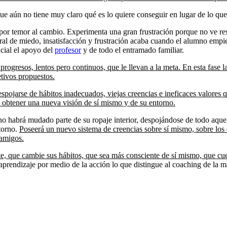
e aún no tiene muy claro qué es lo quiere conseguir en lugar de lo que 
 por temor al cambio. Experimenta una gran frustración porque no ve resu
al de miedo, insatisfacción y frustración acaba cuando el alumno empiez
ucial el apoyo del
profesor
y de todo el entramado familiar.
rogresos, lentos pero continuos, que le llevan a la meta. En esta fase la 
tivos propuestos.
spojarse de hábitos inadecuados, viejas creencias e ineficaces valores q
an obtener una nueva visión de sí mismo y de su entorno.
umno habrá mudado parte de su ropaje interior, despojándose de todo aqu
ntorno.
Poseerá un nuevo sistema de creencias sobre sí mismo, sobre los
 amigos.
e, que cambie sus hábitos, que sea más consciente de sí mismo, que cues
aprendizaje por medio de la acción lo que distingue al coaching de la ma