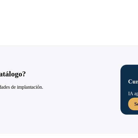
catálogo?
Cur
idades de implantación.
IA a
S