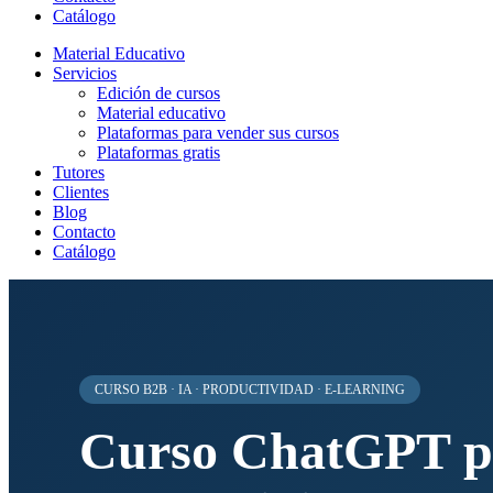
Catálogo
Material Educativo
Servicios
Edición de cursos
Material educativo
Plataformas para vender sus cursos
Plataformas gratis
Tutores
Clientes
Blog
Contacto
Catálogo
CURSO B2B · IA · PRODUCTIVIDAD · E-LEARNING
Curso ChatGPT p