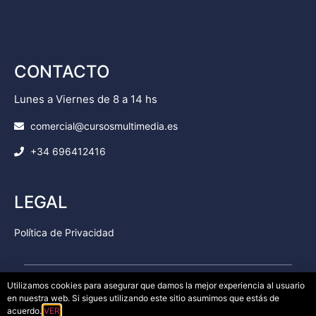
CONTACTO
Lunes a Viernes de 8 a 14 hs
comercial@cursosmultimedia.es
+34 696412416
LEGAL
Política de Privacidad
Utilizamos cookies para asegurar que damos la mejor experiencia al usuario
en nuestra web. Si sigues utilizando este sitio asumimos que estás de
© Copyright 2025
Cursos Multimedia SL
– Todos los
acuerdo.
VER