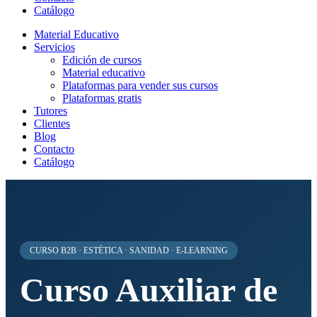
Catálogo
Material Educativo
Servicios
Edición de cursos
Material educativo
Plataformas para vender sus cursos
Plataformas gratis
Tutores
Clientes
Blog
Contacto
Catálogo
CURSO B2B · ESTÉTICA · SANIDAD · E-LEARNING
Curso Auxiliar de