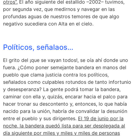
otros”.
El año siguiente del estallido –2002– tuvimos,
por segunda vez, que medirnos y navegar en las
profundas aguas de nuestros temores de que algo
negativo sucediera con Alta en el cielo.
Políticos, señalaos…
El grito del ¡que se vayan todos!, se oía ahí donde uno
fuera. ¿Cómo poner semejante bandera en manos del
pueblo que clama justicia contra los políticos,
señalados como culpables rotundos de tanto infortunio
y desesperanza? La gente podrá tomar la bandera,
caminar con ella y, quizás, encarar hacia el palco para
hacer tronar su descontento y, entonces, lo que había
nacido para la unión, habría de convalidar la desunión
entre el pueblo y sus dirigentes.
El 19 de junio por la
noche, la bandera quedó lista para ser desplegada al
día siguiente por miles y miles y miles de personas