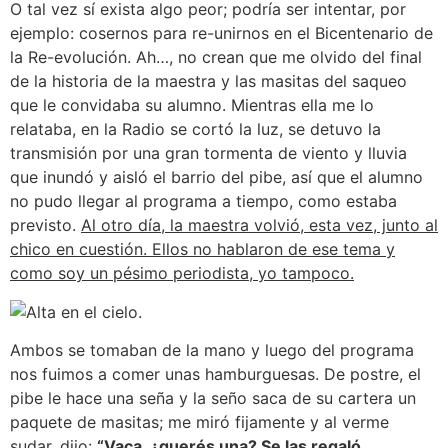
O tal vez sí exista algo peor; podría ser intentar, por
ejemplo: cosernos para re-unirnos en el Bicentenario de
la Re-evolución. Ah…, no crean que me olvido del final
de la historia de la maestra y las masitas del saqueo
que le convidaba su alumno. Mientras ella me lo
relataba, en la Radio se cortó la luz, se detuvo la
transmisión por una gran tormenta de viento y lluvia
que inundó y aisló el barrio del pibe, así que el alumno
no pudo llegar al programa a tiempo, como estaba
previsto.
Al otro día, la maestra volvió, esta vez, junto al
chico en cuestión. Ellos no hablaron de ese tema y
como soy un pésimo periodista, yo tampoco.
Ambos se tomaban de la mano y luego del programa
nos fuimos a comer unas hamburguesas. De postre, el
pibe le hace una seña y la seño saca de su cartera un
paquete de masitas; me miró fijamente y al verme
sudar, dijo:
“Vaca, ¿querés una? Se las regaló,