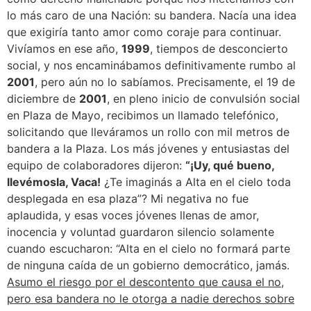
lo más caro de una Nación: su bandera. Nacía una idea
que exigiría tanto amor como coraje para continuar.
Vivíamos en ese año,
1999
, tiempos de desconcierto
social, y nos encaminábamos definitivamente rumbo al
2001
, pero aún no lo sabíamos. Precisamente, el 19 de
diciembre de
2001
, en pleno inicio de convulsión social
en Plaza de Mayo, recibimos un llamado telefónico,
solicitando que lleváramos un rollo con mil metros de
bandera a la Plaza. Los más jóvenes y entusiastas del
equipo de colaboradores dijeron:
“¡Uy, qué bueno,
llevémosla, Vaca!
¿Te imaginás a Alta en el cielo toda
desplegada en esa plaza”? Mi negativa no fue
aplaudida, y esas voces jóvenes llenas de amor,
inocencia y voluntad guardaron silencio solamente
cuando escucharon: “Alta en el cielo no formará parte
de ninguna caída de un gobierno democrático, jamás.
Asumo el riesgo por el descontento que causa el no,
pero esa bandera no le otorga a nadie derechos sobre