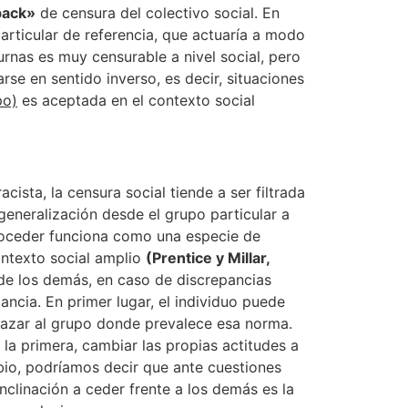
back»
de censura del colectivo social. En
rticular de referencia, que actuaría a modo
urnas es muy censurable a nivel social, pero
se en sentido inverso, es decir, situaciones
po)
es aceptada en el contexto social
cista, la censura social tiende a ser filtrada
generalización desde el grupo particular a
proceder funciona como una especie de
ontexto social amplio
(Prentice y Millar,
a de los demás, en caso de discrepancias
ancia. En primer lugar, el individuo puede
chazar al grupo donde prevalece esa norma.
 la primera, cambiar las propias actitudes a
bio, podríamos decir que ante cuestiones
inclinación a ceder frente a los demás es la