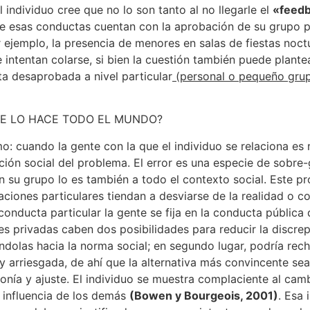
 individuo cree que no lo son tanto al no llegarle el
«feed
e esas conductas cuentan con la aprobación de su grupo pa
or ejemplo, la presencia de menores en salas de fiestas noct
ntentan colarse, si bien la cuestión también puede plantear
ta desaprobada a nivel particular
(personal o pequeño gru
o: cuando la gente con la que el individuo se relaciona es ra
ción social del problema. El error es una especie de sobre-
n su grupo lo es también a todo el contexto social. Este 
ciones particulares tiendan a desviarse de la realidad o c
 conducta particular la gente se fija en la conducta públic
des privadas caben dos posibilidades para reducir la discrep
ndolas hacia la norma social; en segundo lugar, podría re
 arriesgada, de ahí que la alternativa más convincente sea
onía y ajuste. El individuo se muestra complaciente al cam
 influencia de los demás
(Bowen y Bourgeois, 2001)
. Esa 