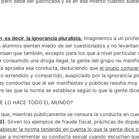
 pero debe ser justificada y es en ese intento cuando suele
, es decir, la ignorancia pluralista.
Imaginemos a un profes
s alumnos sienten miedo de ser cuestionados y no levantan
nsan que también, excepto para los que a nivel particular 
 consumido una droga ilegal, la gente del grupo no manifi
oría aprueba esa conducta, deduciendo que
el grupo compar
o extendido y compartido, auspiciado por la ignorancia plur
ay conductas que al ser manifiestas y públicas resulta muy f
re las que la norma se establece según lo que la gente dice
ue, mientras públicamente se censura la conducta en cuest
3)
. Sirven los ejemplos de fraude fiscal, prácticas de dopa
ablecer la norma teniendo en cuenta lo que la gente dice 
gar a incrementar su conducta sexual cuando escuchan que 