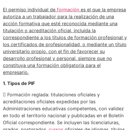
El permiso individual de
formación
es el que la empresa
autoriza a un trabajador para la realización de una
acción formativa que esté reconocida mediante una
titulación o acreditación oficial, incluida la
correspondiente a los títulos de formación profesional y
los certificados de profesionalidad, o mediante un título
universitario propio, con el fin de favorecer su
desarrollo profesional y personal, siempre que no
constituya una formación obligatoria para el
empresario.
1. Tipos de PIF
 Formación reglada: titulaciones oficiales y
acreditaciones oficiales expedidas por las
Administraciones educativas competentes, con validez
en todo el territorio nacional y publicadas en el Boletín
Oficial correspondiente. Se incluyen las licenciaturas,
grados, postgrados,
cursos
oficiales de idiomas, títulos