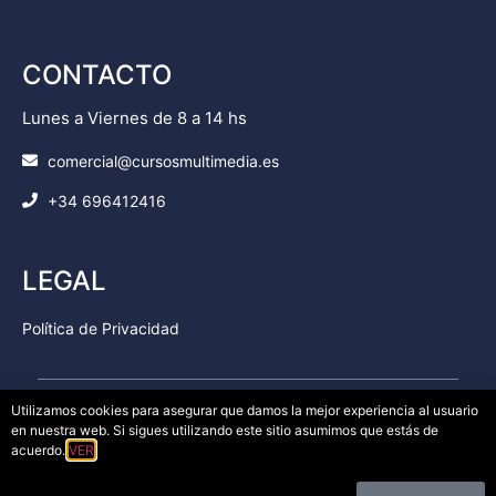
CONTACTO
Lunes a Viernes de 8 a 14 hs
comercial@cursosmultimedia.es
+34 696412416
LEGAL
Política de Privacidad
Utilizamos cookies para asegurar que damos la mejor experiencia al usuario
en nuestra web. Si sigues utilizando este sitio asumimos que estás de
© Copyright 2025
Cursos Multimedia SL
– Todos los
acuerdo.
VER
derechos reservados.